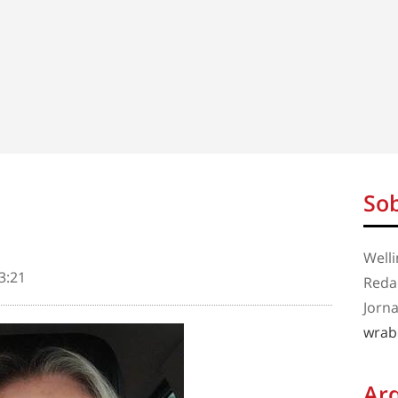
Sob
Well
3:21
Redaç
Jorna
wrab
Ar