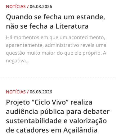
NOTÍCIAS
/
06.08.2026
Quando se fecha um estande,
não se fecha a Literatura
Há momentos em que um acontecimento,
aparentemente, administrativo revela uma
questão muito maior do que ele próprio. A
negativa...
NOTÍCIAS
/
06.08.2026
Projeto “Ciclo Vivo” realiza
audiência pública para debater
sustentabilidade e valorização
de catadores em Açailândia