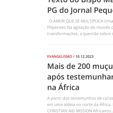
PG do Jornal Pequ
O AMOR QUE SE MULTIPLICA Uma re
Filipenses Na agitação do mundo 
transformações, a questão sobre o
EVANGELISMO
/
10.12.2023
Mais de 200 muçu
após testemunhar
na África
A partir dos testemunhos de curas
em uma aldeia no norte da Áfric
CHRISTIAN AID MISSION Africanos..