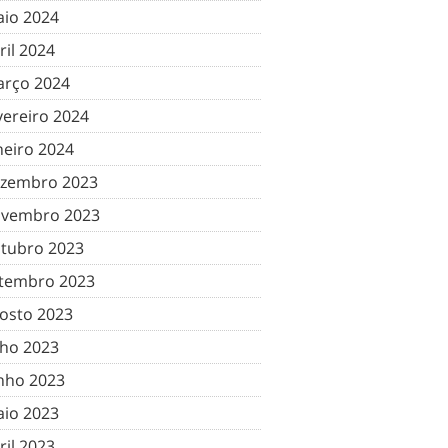
io 2024
ril 2024
rço 2024
vereiro 2024
neiro 2024
zembro 2023
vembro 2023
tubro 2023
tembro 2023
osto 2023
lho 2023
nho 2023
io 2023
ril 2023