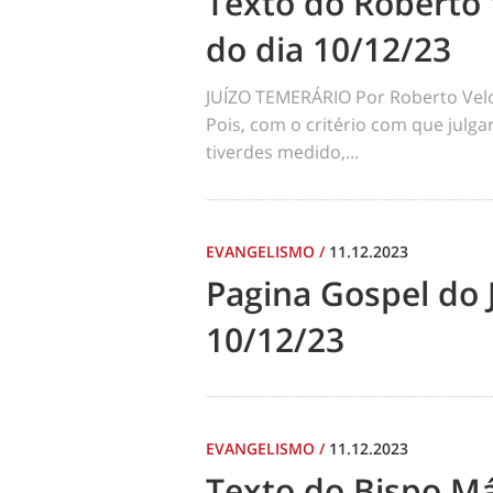
Texto do Roberto 
do dia 10/12/23
JUÍZO TEMERÁRIO Por Roberto Velos
Pois, com o critério com que julga
tiverdes medido,...
EVANGELISMO
/
11.12.2023
Pagina Gospel do 
10/12/23
EVANGELISMO
/
11.12.2023
Texto do Bispo Má