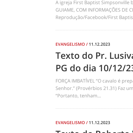
A igreja First Baptist Simpsonvill
GUIAME, COM INFORMAÇÕES DE CBN
Reprodução/Facebook/First Baptist
EVANGELISMO
/
11.12.2023
Texto do Pr. Lusiv
PG do dia 10/12/2
FORÇA IMBATÍVEL “O cavalo é prepa
Senhor.” (Provérbios 21.31) Faz u
“Portanto, tenham...
EVANGELISMO
/
11.12.2023