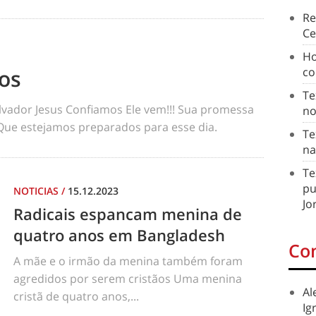
Re
Ce
Ho
os
co
Te
lvador Jesus Confiamos Ele vem!!! Sua promessa
no
Que estejamos preparados para esse dia.
Te
na
Te
pu
NOTICIAS
/
15.12.2023
Jo
Radicais espancam menina de
quatro anos em Bangladesh
Co
A mãe e o irmão da menina também foram
agredidos por serem cristãos Uma menina
Al
cristã de quatro anos,...
Ig