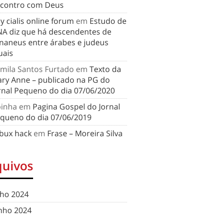
contro com Deus
y cialis online forum
em
Estudo de
A diz que há descendentes de
naneus entre árabes e judeus
uais
mila Santos Furtado
em
Texto da
ry Anne – publicado na PG do
rnal Pequeno do dia 07/06/2020
binha
em
Pagina Gospel do Jornal
queno do dia 07/06/2019
bux hack
em
Frase – Moreira Silva
quivos
lho 2024
nho 2024