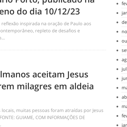
fe
eno do dia 10/12/23
ja
de
flexão inspirada na oração de Paulo aos
contemporâneo, repleto de desafios e
no
...
ou
se
ag
ju
lmanos aceitam Jesus
ju
em milagres em aldeia
ma
ab
ma
 locais, muitas pessoas foram atraídas por Jesus
fe
a. FONTE: GUIAME, COM INFORMAÇÕES DE
.
ja