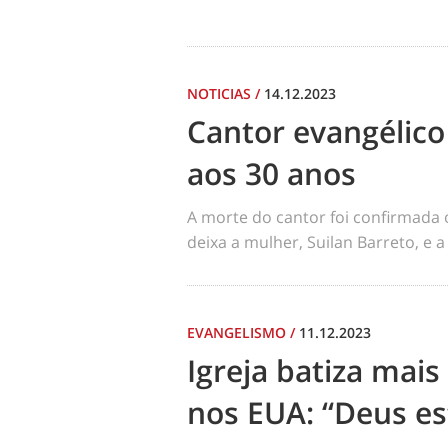
NOTICIAS
/
14.12.2023
Cantor evangélic
aos 30 anos
A morte do cantor foi confirmada 
deixa a mulher, Suilan Barreto, e a
EVANGELISMO
/
11.12.2023
Igreja batiza mai
nos EUA: “Deus es