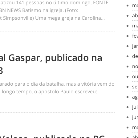
e batizou 141 pessoas no último domingo. FONTE:
ma
 NEWS Batismo na igreja. (Foto:
ab
 Simpsonville) Uma megaigreja na Carolina...
ma
fe
ja
al Gaspar, publicado na
de
no
3
ou
rado para o dia da batalha, mas a vitória vem do
se
m longo tempo, o apostolo Paulo escreveu:
ag
ju
ju
ma
ab