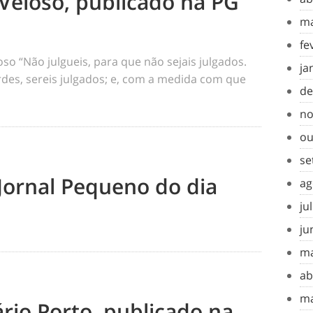
Veloso, publicado na PG
ma
fe
o “Não julgueis, para que não sejais julgados.
ja
rdes, sereis julgados; e, com a medida com que
de
no
ou
se
Jornal Pequeno do dia
ag
ju
ju
ma
ab
ma
rio Porto, publicado na