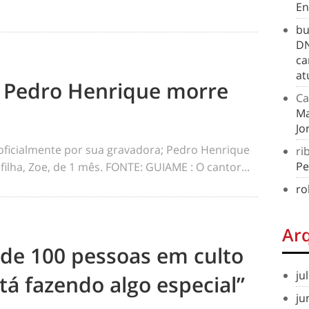
En
bu
DN
ca
at
o Pedro Henrique morre
Ca
Ma
Jo
oficialmente por sua gravadora; Pedro Henrique
ri
Pe
 filha, Zoe, de 1 mês. FONTE: GUIAME : O cantor...
ro
Ar
s de 100 pessoas em culto
ju
tá fazendo algo especial”
ju