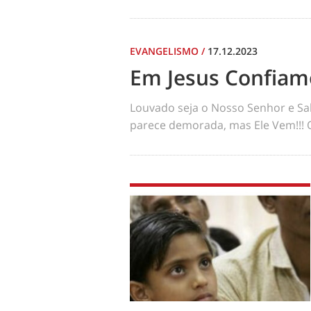
EVANGELISMO
/
17.12.2023
Em Jesus Confiam
Louvado seja o Nosso Senhor e Sa
parece demorada, mas Ele Vem!!! 