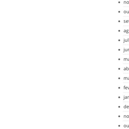
no
ou
se
ag
ju
ju
ma
ab
ma
fe
ja
de
no
ou