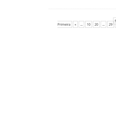
Primeira
«
...
10
20
...
29