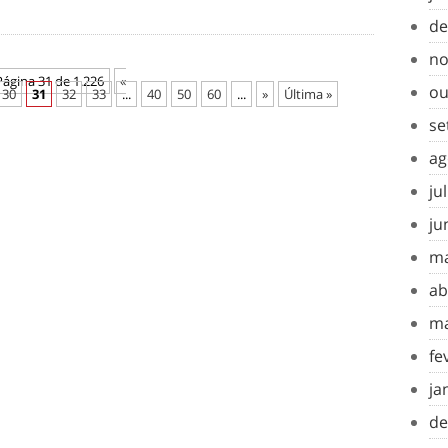
de
no
Página 31 de 1.226
«
ou
30
31
32
33
...
40
50
60
...
»
Última »
se
ag
ju
ju
ma
ab
ma
fe
ja
de