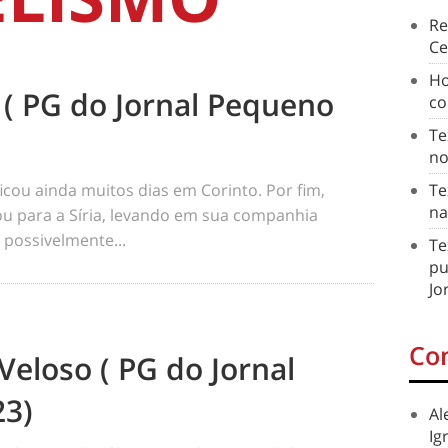
Re
Ce
Ho
r ( PG do Jornal Pequeno
co
Te
no
ou ainda muitos dias em Corinto. Por fim,
Te
na
u para a Síria, levando em sua companhia
ê possivelmente...
Te
pu
Jo
Co
Veloso ( PG do Jornal
23)
Al
Ig