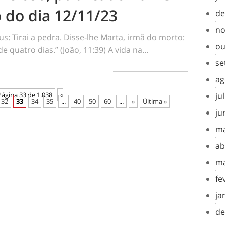
 do dia 12/11/23
de
no
s: Tirai a pedra. Disse-lhe Marta, irmã do morto:
ou
e quatro dias.” (João, 11:39) A vida na...
se
ag
Página 33 de 1.038
«
ju
32
33
34
35
...
40
50
60
...
»
Última »
ju
ma
ab
ma
fe
ja
de