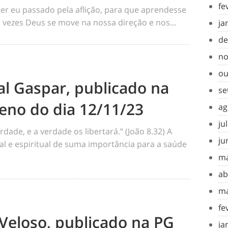
fe
 eu passado pela aflição, para que aprendesse
s vezes Deus se move na nossa direção e nos...
ja
de
no
ou
al Gaspar, publicado na
se
eno do dia 12/11/23
ag
ju
de, e a verdade os libertará.” (João 8.32) A
ju
l e espiritual de suma importância para a saúde
ma
ab
ma
fe
Veloso, publicado na PG
ja