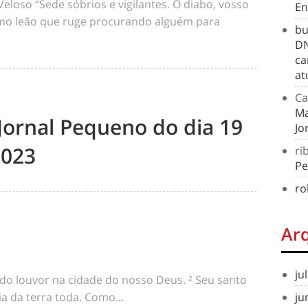
oso “Sede sóbrios e vigilantes. O diabo, vosso
En
omo leão que ruge procurando alguém para
bu
DN
ca
at
Ca
Ma
Jornal Pequeno do dia 19
Jo
2023
ri
Pe
ro
Ar
ju
odo louvor na cidade do nosso Deus. ² Seu santo
ia da terra toda. Como...
ju