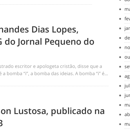
ma
fe
nandes Dias Lopes,
ja
de
G do Jornal Pequeno do
no
ou
ustrado escritor e apologeta cristão, disse que a
se
 bomba “i”, a bomba das ideias. A bomba “i” é...
ag
ju
ju
ma
son Lustosa, publicado na
ab
3
ma