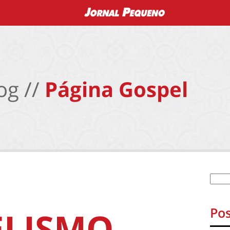
og //
Página Gospel
Pos
ELISMO