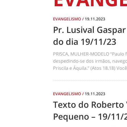
EVANGELISMO
/
19.11.2023
Pr. Lusival Gaspa
do dia 19/11/23
PRISCA, MULHER-MODELO “Paulo fic
despedindo-se dos irmãos, navego
Priscila e Áquila.” (Atos 18.18) Voc
EVANGELISMO
/
19.11.2023
Texto do Roberto 
Pequeno – 19/11/