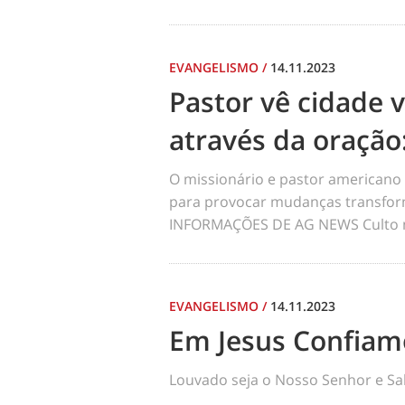
EVANGELISMO
/
14.11.2023
Pastor vê cidade 
através da oração
O missionário e pastor americano 
para provocar mudanças transfo
INFORMAÇÕES DE AG NEWS Culto n
EVANGELISMO
/
14.11.2023
Em Jesus Confiam
Louvado seja o Nosso Senhor e Sal