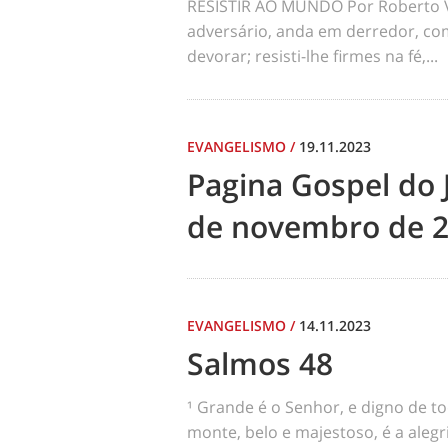
RESISTIR AO MUNDO Por Roberto Vel
adversário, anda em derredor, c
devorar; resisti-lhe firmes na fé,...
EVANGELISMO
/
19.11.2023
Pagina Gospel do 
de novembro de 
EVANGELISMO
/
14.11.2023
Salmos 48
¹ Grande é o Senhor, e digno de t
monte, belo e majestoso, é a alegr