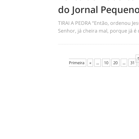
do Jornal Pequeno
TIRAI A PEDRA “Então, ordenou Jesu
Senhor, já cheira mal, porque já é d
Primeira
«
...
10
20
...
31