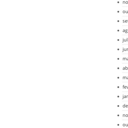
no
ou
se
ag
ju
ju
ma
ab
ma
fe
ja
de
no
ou