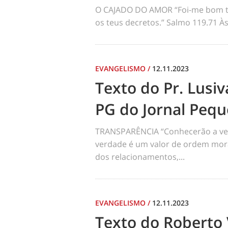
O CAJADO DO AMOR “Foi-me bom ter
os teus decretos.” Salmo 119.71 À
EVANGELISMO
/
12.11.2023
Texto do Pr. Lusiv
PG do Jornal Pequ
TRANSPARÊNCIA “Conhecerão a verda
verdade é um valor de ordem mora
dos relacionamentos,...
EVANGELISMO
/
12.11.2023
Texto do Roberto 