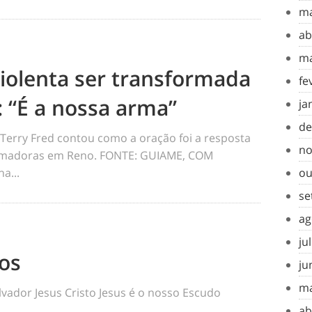
ma
ab
ma
violenta ser transformada
fe
: “É a nossa arma”
ja
de
Terry Fred contou como a oração foi a resposta
no
rmadoras em Reno. FONTE: GUIAME, COM
a...
ou
se
ag
ju
os
ju
ma
vador Jesus Cristo Jesus é o nosso Escudo
ab