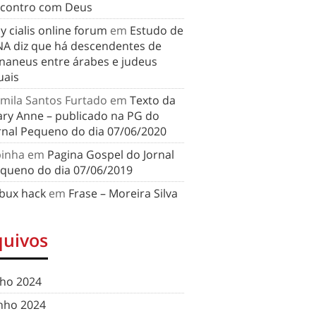
contro com Deus
y cialis online forum
em
Estudo de
A diz que há descendentes de
naneus entre árabes e judeus
uais
mila Santos Furtado
em
Texto da
ry Anne – publicado na PG do
rnal Pequeno do dia 07/06/2020
binha
em
Pagina Gospel do Jornal
queno do dia 07/06/2019
bux hack
em
Frase – Moreira Silva
quivos
lho 2024
nho 2024