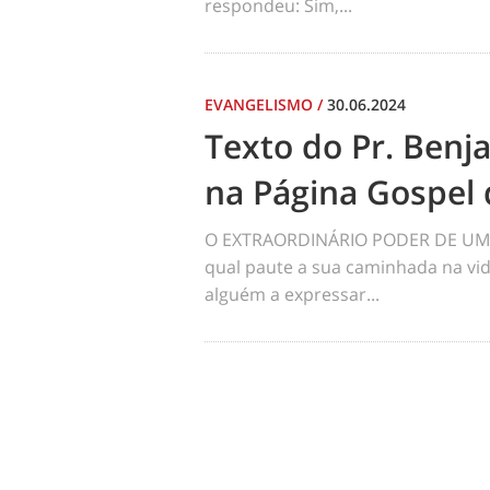
respondeu: Sim,...
EVANGELISMO
/
30.06.2024
Texto do Pr. Benj
na Página Gospel 
O EXTRAORDINÁRIO PODER DE UM 
qual paute a sua caminhada na vid
alguém a expressar...