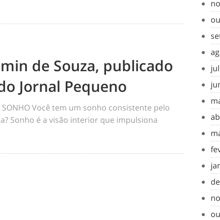
no
ou
se
ag
amin de Souza, publicado
ju
do Jornal Pequeno
ju
ma
SONHO Você tem um sonho consistente pelo
ab
a? Sonho é a visão interior que impulsiona
ma
fe
ja
de
no
ou