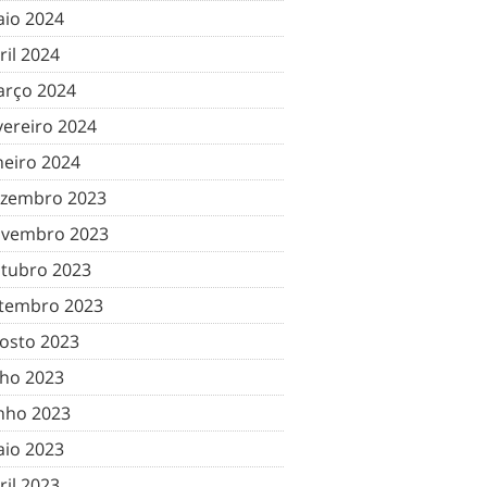
io 2024
ril 2024
rço 2024
vereiro 2024
neiro 2024
zembro 2023
vembro 2023
tubro 2023
tembro 2023
osto 2023
lho 2023
nho 2023
io 2023
ril 2023