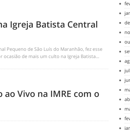
fe
ja
na Igreja Batista Central
de
no
ou
rnal Pequeno de São Luís do Maranhão, fez esse
se
 ocasião de mais um culto na Igreja Batista...
ag
ju
ju
ma
to ao Vivo na IMRE com o
ab
ma
fe
ja