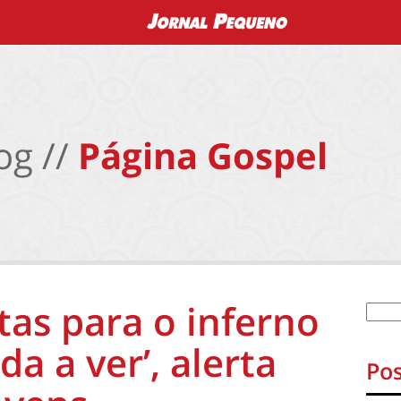
og //
Página Gospel
as para o inferno
a a ver’, alerta
Pos