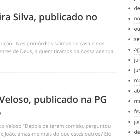
de
ra Silva, publicado no
no
ou
se
inição Nos primórdios saímos de casa e nos
ag
tes de Deus, a quem tiramos da nossa agenda,
ju
ju
ma
ab
Veloso, publicado na PG
ma
o
fe
ja
o Veloso “Depois de terem comido, perguntou
de
 de João, amas-me mais do que estes outros? Ele