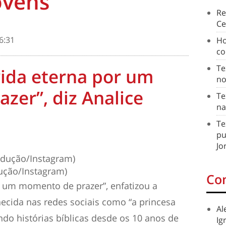
ovens
Re
Ce
6:31
Ho
co
Te
vida eterna por um
no
zer”, diz Analice
Te
na
Te
pu
Jo
dução/Instagram)
Co
 um momento de prazer”, enfatizou a
hecida nas redes sociais como “a princesa
Al
ando histórias bíblicas desde os 10 anos de
Ig