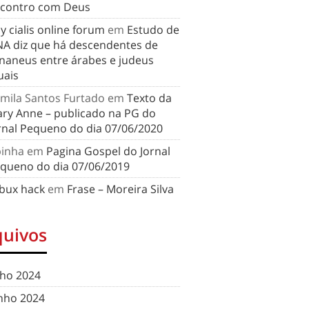
contro com Deus
y cialis online forum
em
Estudo de
A diz que há descendentes de
naneus entre árabes e judeus
uais
mila Santos Furtado
em
Texto da
ry Anne – publicado na PG do
rnal Pequeno do dia 07/06/2020
binha
em
Pagina Gospel do Jornal
queno do dia 07/06/2019
bux hack
em
Frase – Moreira Silva
quivos
lho 2024
nho 2024