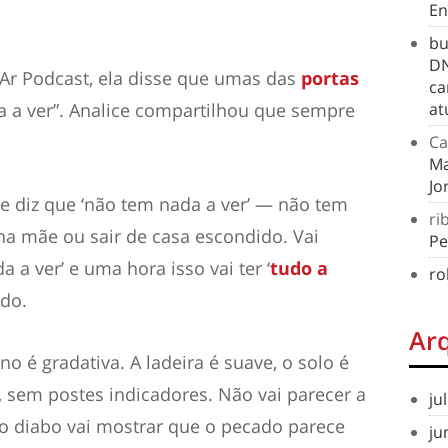
En
bu
DN
Ar Podcast, ela disse que umas das
portas
ca
 a ver”. Analice compartilhou que sempre
at
Ca
Ma
Jo
 diz que ‘não tem nada a ver’ — não tem
ri
ha mãe ou sair de casa escondido. Vai
Pe
a ver’ e uma hora isso vai ter ‘
tudo a
ro
ado.
Ar
o é gradativa. A ladeira é suave, o solo é
 sem postes indicadores. Não vai parecer a
ju
 o diabo vai mostrar que o pecado parece
ju