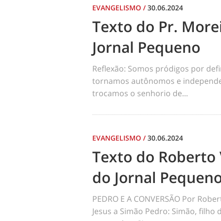
EVANGELISMO
/
30.06.2024
Texto do Pr. Morei
Jornal Pequeno
Reflexão: Somos pródigos por def
tornamos autônomos e independen
trocamos o senhorio de...
EVANGELISMO
/
30.06.2024
Texto do Roberto 
do Jornal Pequen
PEDRO E A CONVERSÃO Por Robert
Jesus a Simão Pedro: Simão, filho