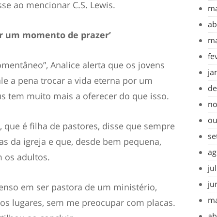
isse ao mencionar C.S. Lewis.
ma
ab
or um momento de prazer’
ma
fe
omentâneo”, Analice alerta que os jovens
ja
le a pena trocar a vida eterna por um
de
 tem muito mais a oferecer do que isso.
no
ou
”, que é filha de pastores, disse que sempre
se
oas da igreja e que, desde bem pequena,
ag
 os adultos.
ju
ju
enso em ser pastora de um ministério,
ma
ros lugares, sem me preocupar com placas.
ab