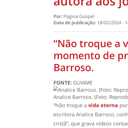
autora aos j
Por:
Página Gospel
Data de publicação:
18/02/2024 - 1
“Não troque a 
momento de pra
Barroso.
FONTE:
GUIAME
Analice Barroso. (Foto: Repro
“Não troque a
vida eterna
por
escritora Analice Barroso, con
cristã”, que grava vídeos cont