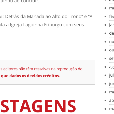
tilhou ao concluir.
ma
avi: Detrás da Manada ao Alto do Trono” e “A
fe
ta a Igreja Lagoinha Friburgo com seus
ja
de
no
ou
se
ag
us editores não têm ressalvas na reprodução do
ju
 que dados os devidos créditos.
ju
ma
STAGENS
ab
ma