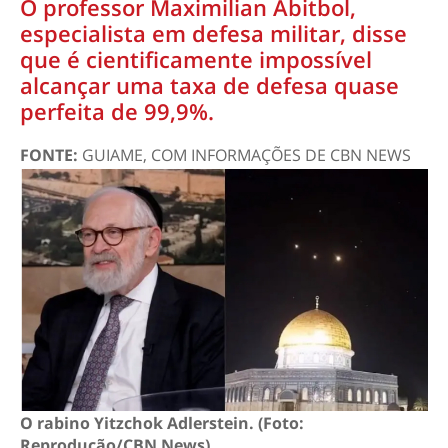
O professor Maximilian Abitbol,
especialista em defesa militar, disse
que é cientificamente impossível
alcançar uma taxa de defesa quase
perfeita de 99,9%.
FONTE:
GUIAME, COM INFORMAÇÕES DE CBN NEWS
O rabino Yitzchok Adlerstein. (Foto:
Reprodução/CBN News).