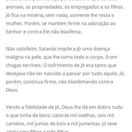
animais, as propriedades, os empregados e os filhos.
Jó fica na miséria, sem nada, somente lhe resta a
mulher. Porém, se mantém firme na adoração ao
Senhor e contra Ele não blasfema
.
Não satisfeito, Satanás impõe a Jó uma doença
maligna na pele, que lhe toma todo o corpo. Eram
chagas terríveis. O sofrimento de Jó era tanto que
desejava não ter nascido a passar por tudo aquilo. Jó
,
porém,
continua firme
,
não blasfema
ndo
contra
Deus.
V
endo a fidelidade de Jó,
Deus
lhe
dá em dobro tudo
o que tinha de bens
:
catorze mil ovelhas, seis mil
camelos, mil juntas de bois e mil jumentas.
Jó teve
ainda sete filhos e três filhas.