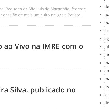
de
rnal Pequeno de São Luís do Maranhão, fez esse
no
 ocasião de mais um culto na Igreja Batista...
ou
se
ag
to ao Vivo na IMRE com o
ju
ju
ma
ab
ma
fe
ra Silva, publicado no
ja
de