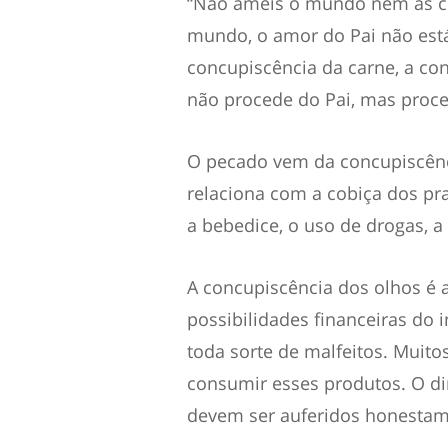
“
Não ameis o mundo nem as c
mundo, o amor do Pai não está
concupiscência da carne, a con
não proce
de do Pai, mas proc
O pecado vem da concupiscên
relaciona com a cobiça dos pr
a bebedice, o uso de drogas, a 
A concupiscência dos olhos é 
possibilidades
financeiras
do i
toda sorte de malfeitos.
Muito
consumir esses produtos.
O di
devem ser a
ufer
idos honestam