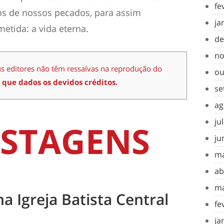
fe
o
s
de nosso
s
pecados, para assim
ja
tida: a vida eterna.
de
no
us editores não têm ressalvas na reprodução do
ou
 que dados os devidos créditos.
se
ag
ju
STAGENS
ju
ma
ab
ma
na Igreja Batista Central
fe
ja