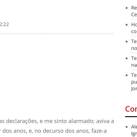
Re
Ce
2:22
Ho
co
Te
no
Te
na
Te
pu
Jo
Co
uas declarações, e me sinto alarmado; aviva a
Al
r dos anos, e, no decurso dos anos, faze-a
Ig