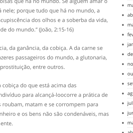
oisas que há no mundo. Se alguém amar o
ma
 nele;
porque tudo que há no mundo, a
ab
cupiscência dos olhos e a soberba da vida,
ma
ede do mundo.
”
(João, 2
:15-16)
fe
ja
cia
, da ganância, da cobiça
.
A da carne se
de
azeres passageiros do mundo, a glutonaria,
no
prostituição, entre outros.
ou
se
a cobiça do q
ue está acima das
ag
ndivíduo
p
ara alcançá-lo
ocorre a
pr
á
tica
de
ju
s roubam, matam e se corrompem para
ju
nheiro
e os bens não são condenáveis, mas
ma
ente.
ab