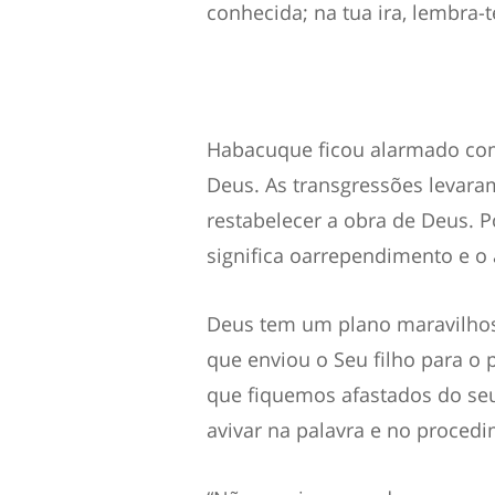
conhecida; na tua ira, lembra-t
Habacuque ficou alarmado c
o
Deus. As transgressões
levar
restabelecer a obra de Deus. P
significa o
arrependimento e o
Deus
tem um plano maravi
lho
que
enviou o Seu filho para o
que fiquemos afastados do seu
avivar na palavra e no proced