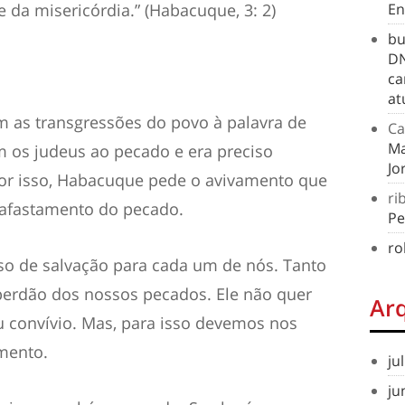
e da misericórdia.” (Habacuque, 3: 2)
En
bu
DN
ca
at
m as transgressões d
o povo à palavra de
Ca
Ma
am
os judeus
ao pecado e era preciso
Jo
or isso,
Habacuque pede o avivamento
que
ri
 afastamento do pecado.
Pe
ro
so de salvação para cada um de nós.
Tanto
 perdão dos
nossos
pecados. Ele não quer
Ar
 convívio. Mas, para isso devemos nos
imento.
ju
ju