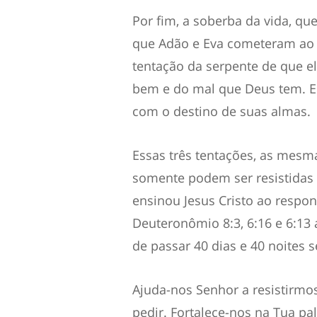
Por fim, a soberba da vida
, qu
que Adão e Eva c
ometeram
ao 
tentação da serpente de que 
bem e do mal que Deus tem.
E
com o destino de suas almas.
E
ssas três tentações, as mes
somente podem ser resistida
ensinou
Jesus Cristo
ao respo
Deuteronômio 8:3, 6:16 e 6:13
a
de passar 40 dias e 40 noites
Aj
uda-nos
Senhor
a resisti
r
mo
pedir
.
Fortalece-nos na Tua pa