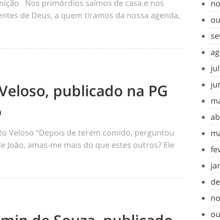
inição Nos primórdios saímos de casa e nos
no
tes de Deus, a quem tiramos da nossa agenda,
ou
se
ag
ju
ju
Veloso, publicado na PG
ma
o
ab
o Veloso “Depois de terem comido, perguntou
ma
 de João, amas-me mais do que estes outros? Ele
fe
ja
de
no
ou