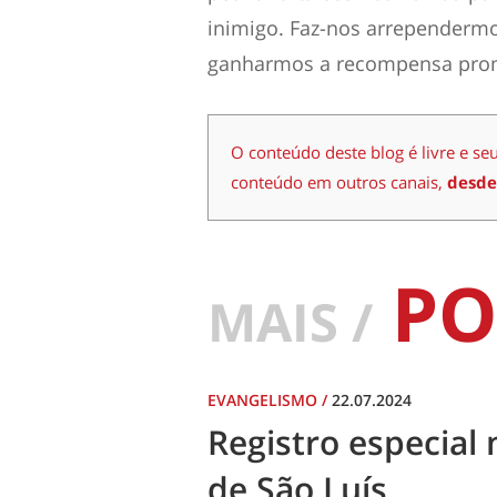
inimigo. Faz-nos
arrepe
n
d
e
rm
ganharmos a recompensa prome
O conteúdo deste blog é livre e se
conteúdo em outros canais,
desde
PO
MAIS /
EVANGELISMO
/
22.07.2024
Registro especial 
de São Luís