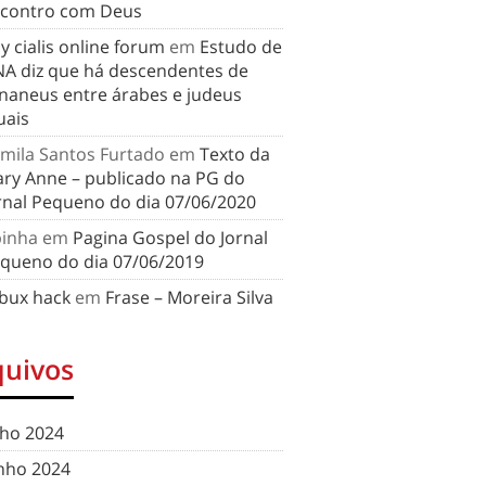
contro com Deus
y cialis online forum
em
Estudo de
A diz que há descendentes de
naneus entre árabes e judeus
uais
mila Santos Furtado
em
Texto da
ry Anne – publicado na PG do
rnal Pequeno do dia 07/06/2020
binha
em
Pagina Gospel do Jornal
queno do dia 07/06/2019
bux hack
em
Frase – Moreira Silva
quivos
lho 2024
nho 2024