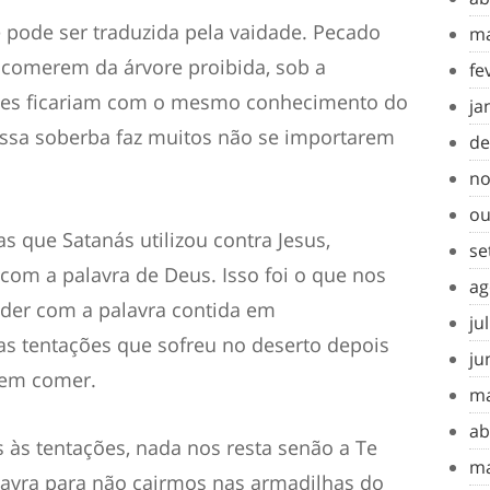
e pode ser traduzid
a
pela vaidade. Pecado
ma
comerem da árvore proibida, sob a
fe
eles ficariam com o mesmo conhecimento do
ja
ssa soberba faz muitos não se importarem
de
no
ou
mas que Satanás
utilizou contra
Jesus,
se
s com a
palavra
de Deus. Isso foi o que nos
ag
nder com
a palavra contida em
ju
s tentações que sofreu no deserto
depois
ju
 sem comer.
ma
ab
s
às tentações
, nada nos resta senão a Te
ma
lavra para não cairmos nas armadilhas do