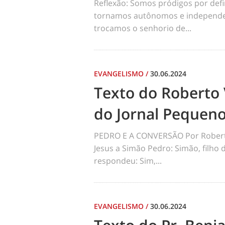
Reflexão: Somos pródigos por def
tornamos autônomos e independen
trocamos o senhorio de...
EVANGELISMO
/
30.06.2024
Texto do Roberto 
do Jornal Pequen
PEDRO E A CONVERSÃO Por Robert
Jesus a Simão Pedro: Simão, filho
respondeu: Sim,...
EVANGELISMO
/
30.06.2024