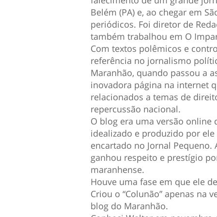
falecimento de um grande jorn
Belém (PA) e, ao chegar em São
periódicos. Foi diretor de Re
também trabalhou em O Imparc
Com textos polêmicos e contro
referência no jornalismo políti
Maranhão, quando passou a as
inovadora página na internet qu
relacionados a temas de direi
repercussão nacional.
O blog era uma versão online 
idealizado e produzido por ele
encartado no Jornal Pequeno. 
ganhou respeito e prestígio po
maranhense.
Houve uma fase em que ele deix
Criou o “Colunão” apenas na ve
blog do Maranhão.