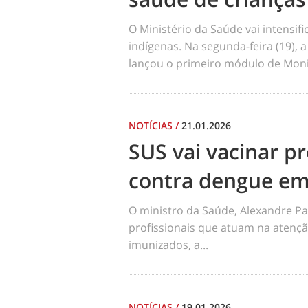
O Ministério da Saúde vai intensi
indígenas. Na segunda-feira (19), a
lançou o primeiro módulo de Moni
NOTÍCIAS
/
21.01.2026
SUS vai vacinar pr
contra dengue em
O ministro da Saúde, Alexandre Pa
profissionais que atuam na atençã
imunizados, a...
NOTÍCIAS
/
19.01.2026