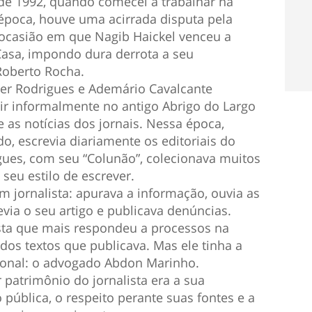
e 1992, quando comecei a trabalhar na
 época, houve uma acirrada disputa pela
 ocasião em que Nagib Haickel venceu a
Casa, impondo dura derrota a seu
Roberto Rocha.
ter Rodrigues e Ademário Cavalcante
ir informalmente no antigo Abrigo do Largo
 as notícias dos jornais. Nessa época,
, escrevia diariamente os editoriais do
gues, com seu “Colunão”, colecionava muitos
seu estilo de escrever.
 jornalista: apurava a informação, ouvia as
evia o seu artigo e publicava denúncias.
ista que mais respondeu a processos na
os textos que publicava. Mas ele tinha a
sional: o advogado Abdon Marinho.
 patrimônio do jornalista era a sua
 pública, o respeito perante suas fontes e a