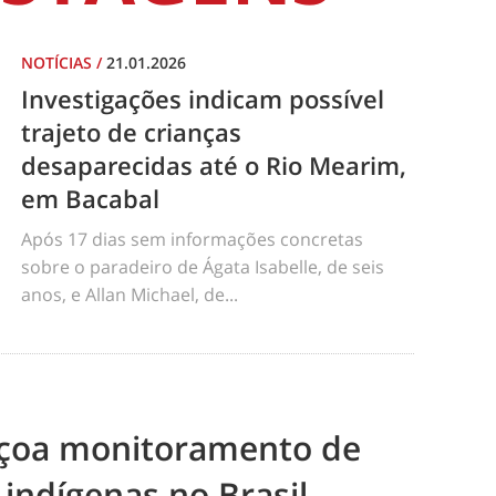
NOTÍCIAS
/
21.01.2026
Investigações indicam possível
trajeto de crianças
desaparecidas até o Rio Mearim,
em Bacabal
Após 17 dias sem informações concretas
sobre o paradeiro de Ágata Isabelle, de seis
anos, e Allan Michael, de...
eiçoa monitoramento de
 indígenas no Brasil