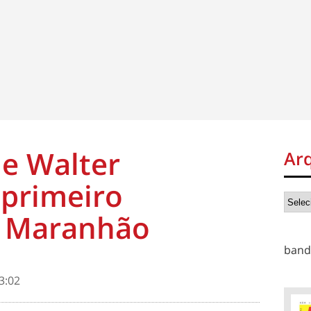
e Walter
Ar
 primeiro
o Maranhão
band
3:02