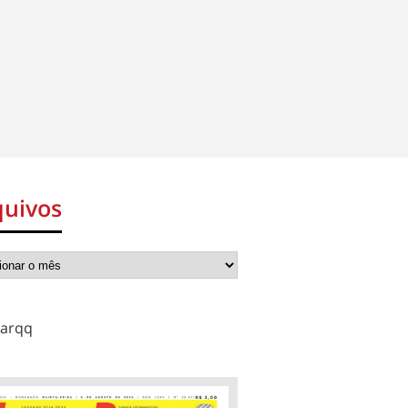
quivos
arqq