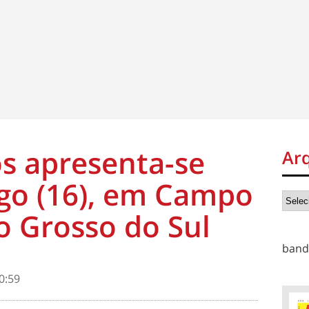
s apresenta-se
Ar
go (16), em Campo
o Grosso do Sul
band
0:59