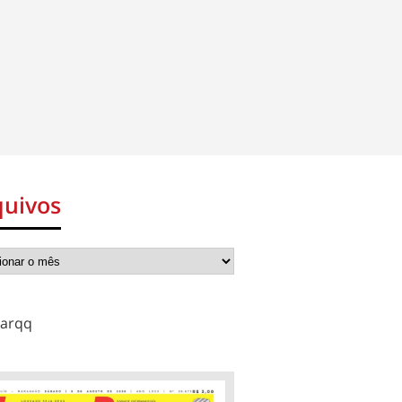
quivos
arqq