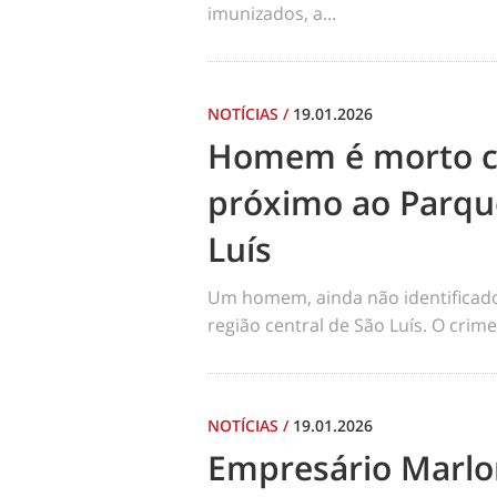
imunizados, a...
NOTÍCIAS
/
19.01.2026
Homem é morto co
próximo ao Parqu
Luís
Um homem, ainda não identificado, 
região central de São Luís. O cri
NOTÍCIAS
/
19.01.2026
Empresário Marlo