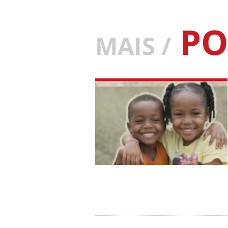
PO
MAIS /