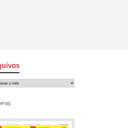
quivos
arqq