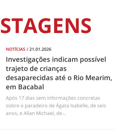
STAGENS
NOTÍCIAS
/
21.01.2026
Investigações indicam possível
trajeto de crianças
desaparecidas até o Rio Mearim,
em Bacabal
Após 17 dias sem informações concretas
sobre o paradeiro de Ágata Isabelle, de seis
anos, e Allan Michael, de...