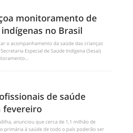
eiçoa monitoramento de
 indígenas no Brasil
ficar o acompanhamento da saúde das crianças
 Secretaria Especial de Saúde Indígena (Sesai)
toramento...
ofissionais de saúde
 fevereiro
dilha, anunciou que cerca de 1,1 milhão de
o primária à saúde de todo o país poderão ser