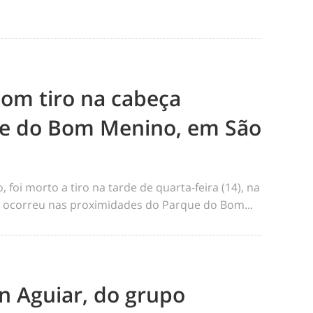
m tiro na cabeça
e do Bom Menino, em São
foi morto a tiro na tarde de quarta-feira (14), na
me ocorreu nas proximidades do Parque do Bom...
n Aguiar, do grupo