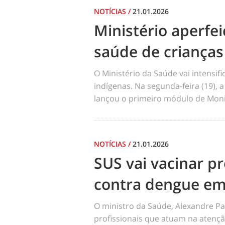
NOTÍCIAS
/
21.01.2026
Ministério aperf
saúde de crianças
O Ministério da Saúde vai intensi
indígenas. Na segunda-feira (19), a
lançou o primeiro módulo de Moni
NOTÍCIAS
/
21.01.2026
SUS vai vacinar pr
contra dengue em
O ministro da Saúde, Alexandre Pa
profissionais que atuam na atençã