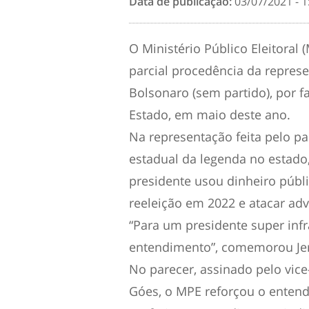
Data de publicação:
03/07/2021 - 1
O Ministério Público Eleitoral 
parcial procedência da repres
Bolsonaro (sem partido), por f
Estado, em maio deste ano.
Na representação feita pelo par
estadual da legenda no estado,
presidente usou dinheiro públ
reeleição em 2022 e atacar adv
“Para um presidente super infra
entendimento”, comemorou Jerr
No parecer, assinado pelo vice-
Góes, o MPE reforçou o entend