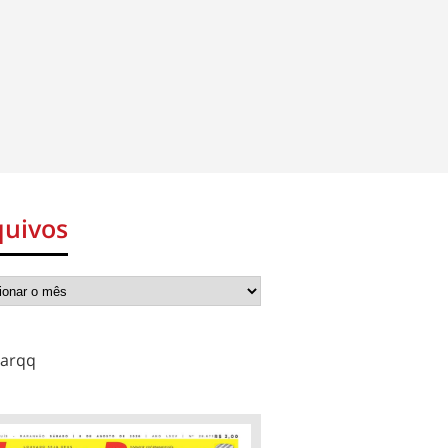
quivos
arqq