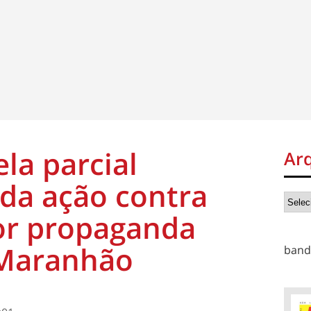
la parcial
Ar
da ação contra
or propaganda
 Maranhão
band