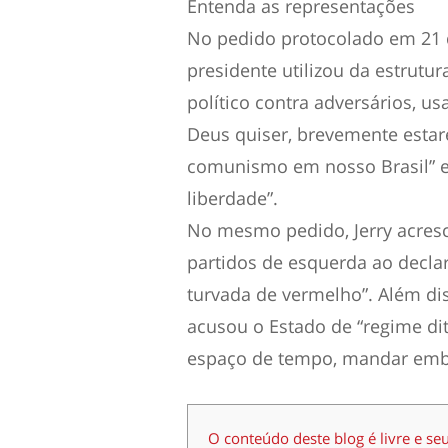
Entenda as representações
No pedido protocolado em 21 d
presidente utilizou da estrutu
político contra adversários, 
Deus quiser, brevemente esta
comunismo em nosso Brasil” e
liberdade”.
No mesmo pedido, Jerry acresc
partidos de esquerda ao decla
turvada de vermelho”. Além di
acusou o Estado de “regime di
espaço de tempo, mandar emb
O conteúdo deste blog é livre e se