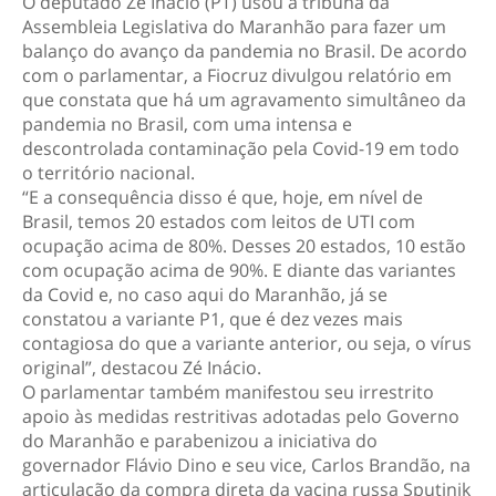
O deputado Zé Inácio (PT) usou a tribuna da
Assembleia Legislativa do Maranhão para fazer um
balanço do avanço da pandemia no Brasil. De acordo
com o parlamentar, a Fiocruz divulgou relatório em
que constata que há um agravamento simultâneo da
pandemia no Brasil, com uma intensa e
descontrolada contaminação pela Covid-19 em todo
o território nacional.
“E a consequência disso é que, hoje, em nível de
Brasil, temos 20 estados com leitos de UTI com
ocupação acima de 80%. Desses 20 estados, 10 estão
com ocupação acima de 90%. E diante das variantes
da Covid e, no caso aqui do Maranhão, já se
constatou a variante P1, que é dez vezes mais
contagiosa do que a variante anterior, ou seja, o vírus
original”, destacou Zé Inácio.
O parlamentar também manifestou seu irrestrito
apoio às medidas restritivas adotadas pelo Governo
do Maranhão e parabenizou a iniciativa do
governador Flávio Dino e seu vice, Carlos Brandão, na
articulação da compra direta da vacina russa Sputinik