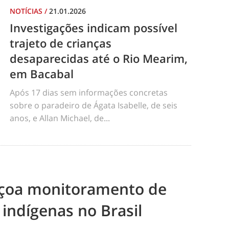
NOTÍCIAS
/
21.01.2026
Investigações indicam possível
trajeto de crianças
desaparecidas até o Rio Mearim,
em Bacabal
Após 17 dias sem informações concretas
sobre o paradeiro de Ágata Isabelle, de seis
anos, e Allan Michael, de...
eiçoa monitoramento de
 indígenas no Brasil