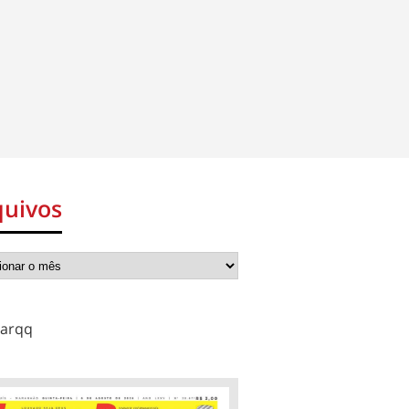
quivos
arqq