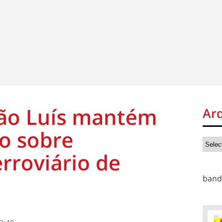
ão Luís mantém
Ar
to sobre
erroviário de
band