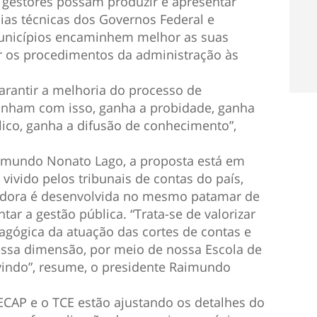
s gestores possam produzir e apresentar
ias técnicas dos Governos Federal e
municípios encaminhem melhor as suas
 os procedimentos da administração às
garantir a melhoria do processo de
anham com isso, ganha a probidade, ganha
blico, ganha a difusão de conhecimento”,
aimundo Nonato Lago, a proposta está em
ivido pelos tribunais de contas do país,
zadora é desenvolvida no mesmo patamar de
ar a gestão pública. “Trata-se de valorizar
gógica da atuação das cortes de contas e
essa dimensão, por meio de nossa Escola de
vindo”, resume, o presidente Raimundo
ECAP e o TCE estão ajustando os detalhes do