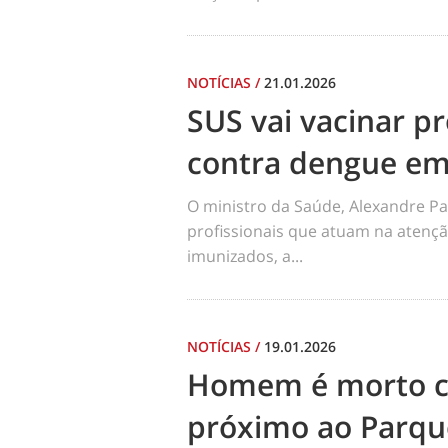
NOTÍCIAS
/
21.01.2026
SUS vai vacinar pr
contra dengue em
O ministro da Saúde, Alexandre Pa
profissionais que atuam na atençã
imunizados, a...
NOTÍCIAS
/
19.01.2026
Homem é morto co
próximo ao Parqu