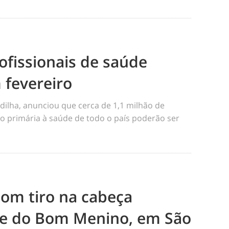
ofissionais de saúde
 fevereiro
dilha, anunciou que cerca de 1,1 milhão de
o primária à saúde de todo o país poderão ser
m tiro na cabeça
e do Bom Menino, em São