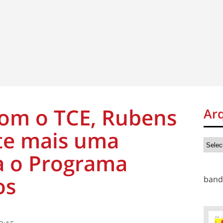
com o TCE, Rubens
Ar
te mais uma
a o Programa
os
band