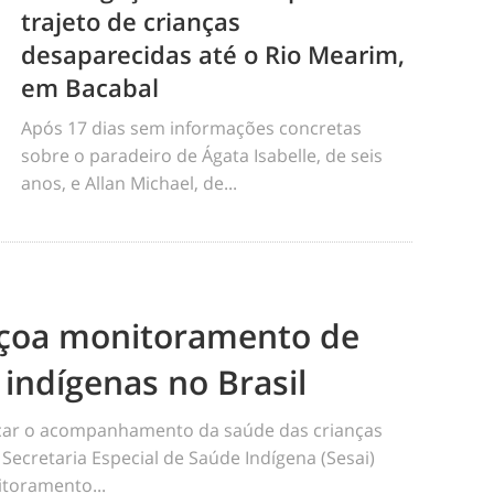
trajeto de crianças
desaparecidas até o Rio Mearim,
em Bacabal
Após 17 dias sem informações concretas
sobre o paradeiro de Ágata Isabelle, de seis
anos, e Allan Michael, de...
eiçoa monitoramento de
 indígenas no Brasil
ficar o acompanhamento da saúde das crianças
 Secretaria Especial de Saúde Indígena (Sesai)
toramento...