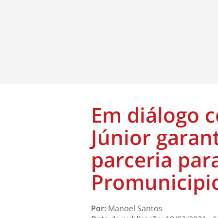
Em diálogo 
Júnior garan
parceria par
Promunicipi
Por:
Manoel Santos