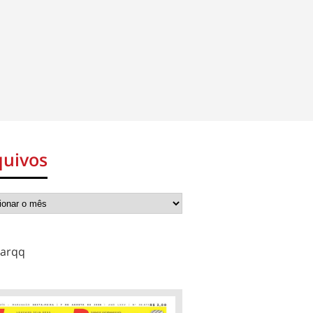
quivos
arqq