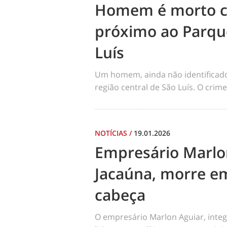
Homem é morto co
próximo ao Parqu
Luís
Um homem, ainda não identificado, 
região central de São Luís. O cri
NOTÍCIAS
/
19.01.2026
Empresário Marlo
Jacaúna, morre em
cabeça
O empresário Marlon Aguiar, integ