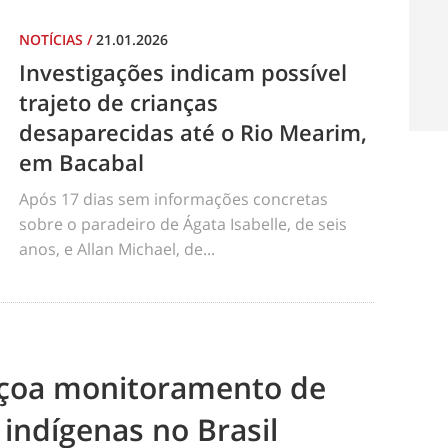
NOTÍCIAS
/
21.01.2026
Investigações indicam possível
trajeto de crianças
desaparecidas até o Rio Mearim,
em Bacabal
Após 17 dias sem informações concretas
sobre o paradeiro de Ágata Isabelle, de seis
anos, e Allan Michael, de...
eiçoa monitoramento de
 indígenas no Brasil