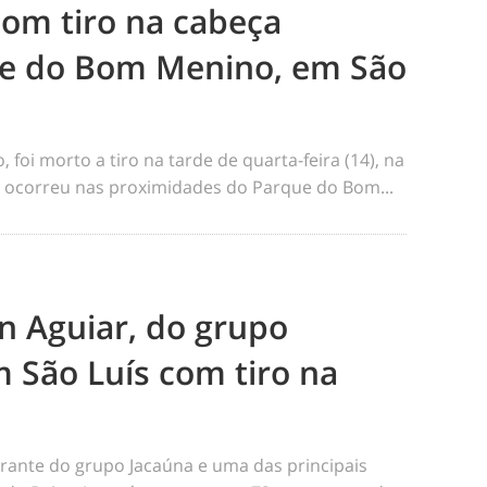
m tiro na cabeça
e do Bom Menino, em São
foi morto a tiro na tarde de quarta-feira (14), na
me ocorreu nas proximidades do Parque do Bom...
n Aguiar, do grupo
 São Luís com tiro na
rante do grupo Jacaúna e uma das principais