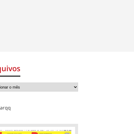
quivos
arqq