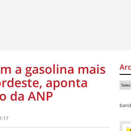
m a gasolina mais
Ar
rdeste, aponta
o da ANP
band
1:17