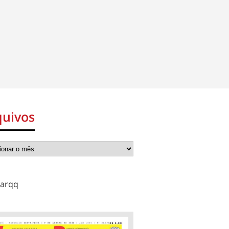
quivos
arqq