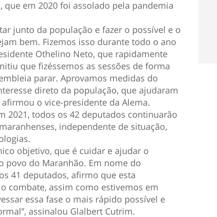
, que em 2020 foi assolado pela pandemia
ar junto da população e fazer o possível e o
ejam bem. Fizemos isso durante todo o ano
esidente Othelino Neto, que rapidamente
mitiu que fizéssemos as sessões de forma
ssembleia parar. Aprovamos medidas do
interesse direto da população, que ajudaram
, afirmou o vice-presidente da Alema.
m 2021, todos os 42 deputados continuarão
 maranhenses, independente de situação,
ologias.
o objetivo, que é cuidar e ajudar o
r o povo do Maranhão. Em nome do
ros 41 deputados, afirmo que esta
a o combate, assim como estivemos em
essar essa fase o mais rápido possível e
rmal”, assinalou Glalbert Cutrim.