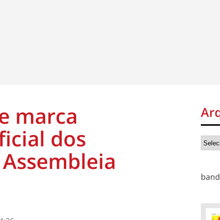
ne marca
Ar
icial dos
 Assembleia
band