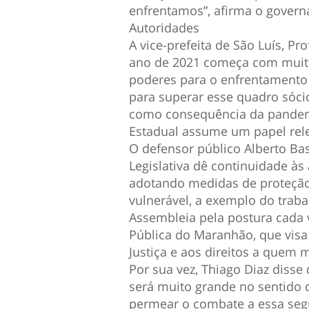
enfrentamos”, afirma o gover
Autoridades
A vice-prefeita de São Luís, P
ano de 2021 começa com muito
poderes para o enfrentamento
para superar esse quadro sóc
como consequência da pandemia
Estadual assume um papel rele
O defensor público Alberto Ba
Legislativa dê continuidade à
adotando medidas de proteção
vulnerável, a exemplo do trab
Assembleia pela postura cada
Pública do Maranhão, que visa 
Justiça e aos direitos a quem m
Por sua vez, Thiago Diaz disse
será muito grande no sentido d
permear o combate a essa segu