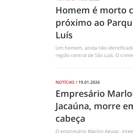
Homem é morto co
próximo ao Parqu
Luís
Um homem, ainda não identificado, 
região central de São Luís. O cri
NOTÍCIAS
/
19.01.2026
Empresário Marlo
Jacaúna, morre em
cabeça
O empresário Marlon Aguiar, integ