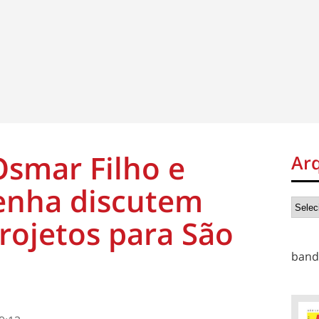
smar Filho e
Ar
enha discutem
projetos para São
band