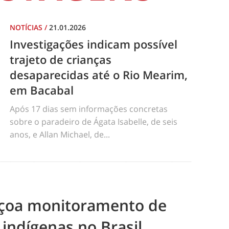
NOTÍCIAS
/
21.01.2026
Investigações indicam possível
trajeto de crianças
desaparecidas até o Rio Mearim,
em Bacabal
Após 17 dias sem informações concretas
sobre o paradeiro de Ágata Isabelle, de seis
anos, e Allan Michael, de...
eiçoa monitoramento de
 indígenas no Brasil