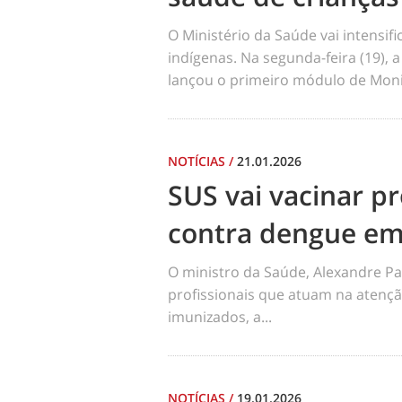
O Ministério da Saúde vai intensi
indígenas. Na segunda-feira (19), a
lançou o primeiro módulo de Moni
NOTÍCIAS
/
21.01.2026
SUS vai vacinar pr
contra dengue em
O ministro da Saúde, Alexandre Pa
profissionais que atuam na atençã
imunizados, a...
NOTÍCIAS
/
19.01.2026