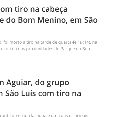
m tiro na cabeça
e do Bom Menino, em São
foi morto a tiro na tarde de quarta-feira (14), na
me ocorreu nas proximidades do Parque do Bom...
n Aguiar, do grupo
 São Luís com tiro na
rante do grupo Jacaúna e uma das principais