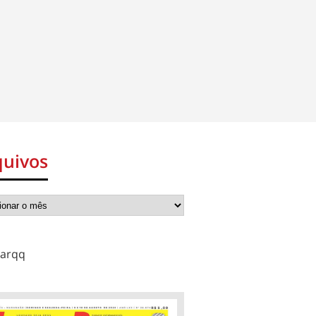
quivos
arqq