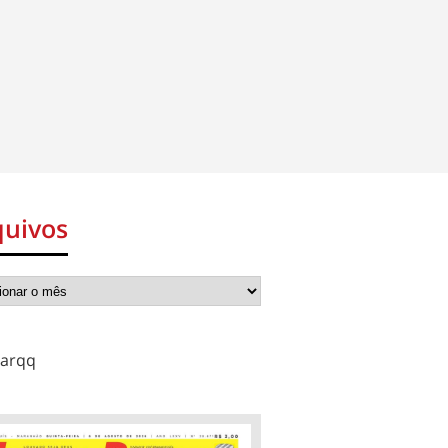
quivos
arqq