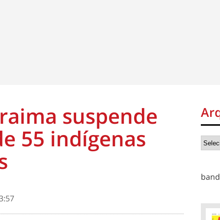
oraima suspende
Ar
e 55 indígenas
s
band
3:57