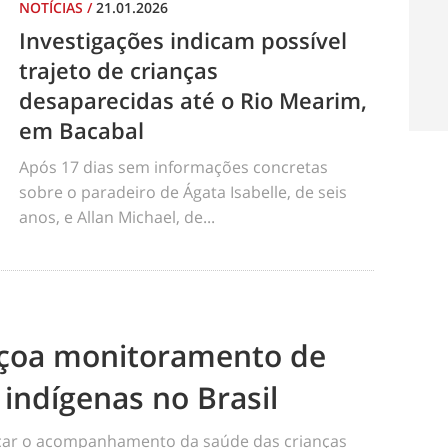
NOTÍCIAS
/
21.01.2026
Investigações indicam possível
trajeto de crianças
desaparecidas até o Rio Mearim,
em Bacabal
Após 17 dias sem informações concretas
sobre o paradeiro de Ágata Isabelle, de seis
anos, e Allan Michael, de...
eiçoa monitoramento de
 indígenas no Brasil
ficar o acompanhamento da saúde das crianças