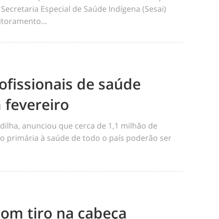
 Secretaria Especial de Saúde Indígena (Sesai)
toramento...
ofissionais de saúde
 fevereiro
dilha, anunciou que cerca de 1,1 milhão de
o primária à saúde de todo o país poderão ser
m tiro na cabeça