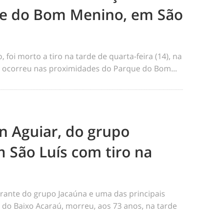
e do Bom Menino, em São
foi morto a tiro na tarde de quarta-feira (14), na
me ocorreu nas proximidades do Parque do Bom...
n Aguiar, do grupo
 São Luís com tiro na
rante do grupo Jacaúna e uma das principais
s do Baixo Acaraú, morreu, aos 73 anos, na tarde