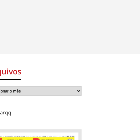
quivos
arqq