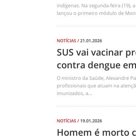
indígenas. Na segunda-feira (19), a
lançou o primeiro módulo de Moni
NOTÍCIAS
/
21.01.2026
SUS vai vacinar pr
contra dengue em
O ministro da Saúde, Alexandre Pa
profissionais que atuam na atençã
imunizados, a...
NOTÍCIAS
/
19.01.2026
Homem é morto co