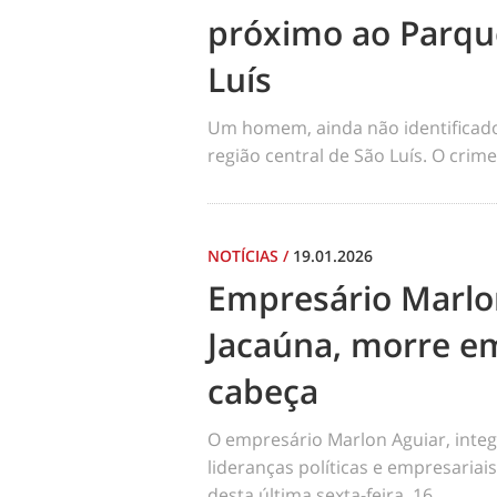
próximo ao Parqu
Luís
Um homem, ainda não identificado, 
região central de São Luís. O cri
NOTÍCIAS
/
19.01.2026
Empresário Marlo
Jacaúna, morre em
cabeça
O empresário Marlon Aguiar, integ
lideranças políticas e empresariai
desta última sexta-feira, 16,...