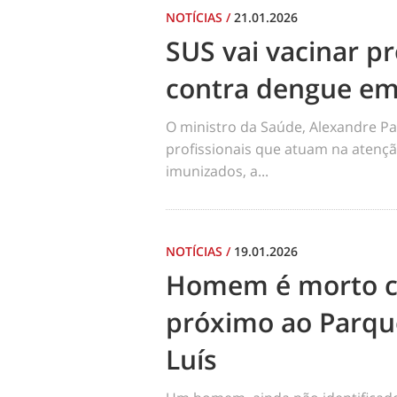
NOTÍCIAS
/
21.01.2026
SUS vai vacinar pr
contra dengue em
O ministro da Saúde, Alexandre Pa
profissionais que atuam na atençã
imunizados, a...
NOTÍCIAS
/
19.01.2026
Homem é morto co
próximo ao Parqu
Luís