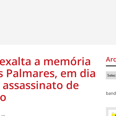
 exalta a memória
Ar
s Palmares, em dia
 assassinato de
o
band