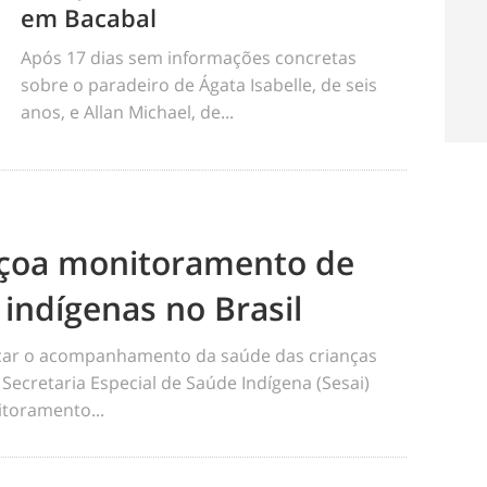
em Bacabal
Após 17 dias sem informações concretas
sobre o paradeiro de Ágata Isabelle, de seis
anos, e Allan Michael, de...
eiçoa monitoramento de
 indígenas no Brasil
ficar o acompanhamento da saúde das crianças
 Secretaria Especial de Saúde Indígena (Sesai)
toramento...