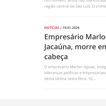
Um homem, ainda não identificado, 
região central de São Luís. O cri
NOTÍCIAS
/
19.01.2026
Empresário Marlo
Jacaúna, morre em
cabeça
O empresário Marlon Aguiar, integ
lideranças políticas e empresariai
desta última sexta-feira, 16,...