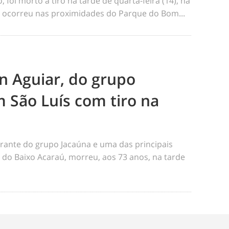
foi morto a tiro na tarde de quarta-feira (14), na
me ocorreu nas proximidades do Parque do Bom...
n Aguiar, do grupo
 São Luís com tiro na
rante do grupo Jacaúna e uma das principais
s do Baixo Acaraú, morreu, aos 73 anos, na tarde