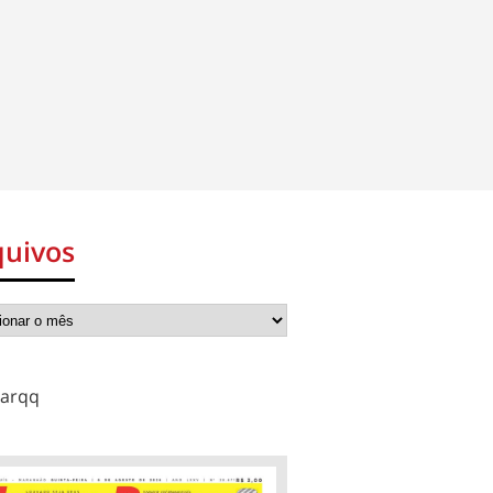
quivos
arqq