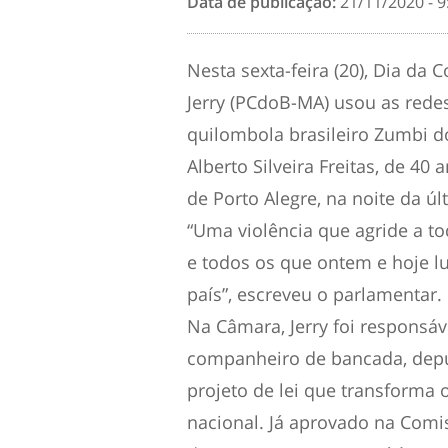
Data de publicação:
21/11/2020 - 9
Nesta sexta-feira (20), Dia da
Jerry (PCdoB-MA) usou as rede
quilombola brasileiro Zumbi d
Alberto Silveira Freitas, de 4
de Porto Alegre, na noite da úl
“Uma violência que agride a t
e todos os que ontem e hoje l
país”, escreveu o parlamentar.
Na Câmara, Jerry foi responsáv
companheiro de bancada, depu
projeto de lei que transforma 
nacional. Já aprovado na Com