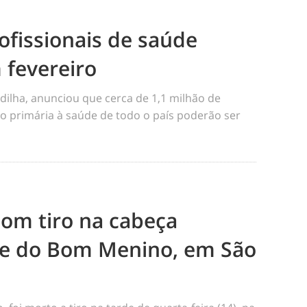
ofissionais de saúde
 fevereiro
dilha, anunciou que cerca de 1,1 milhão de
o primária à saúde de todo o país poderão ser
m tiro na cabeça
e do Bom Menino, em São