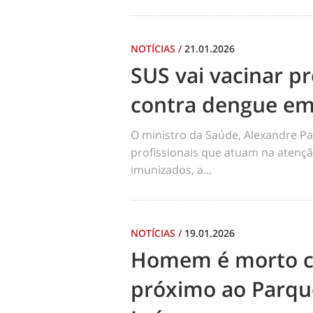
NOTÍCIAS
/
21.01.2026
SUS vai vacinar pr
contra dengue em
O ministro da Saúde, Alexandre Pa
profissionais que atuam na atençã
imunizados, a...
NOTÍCIAS
/
19.01.2026
Homem é morto co
próximo ao Parqu