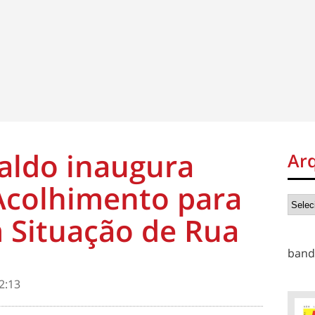
valdo inaugura
Ar
Acolhimento para
 Situação de Rua
band
2:13