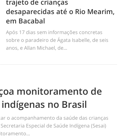
trajeto de crianças
desaparecidas até o Rio Mearim,
em Bacabal
Após 17 dias sem informações concretas
sobre o paradeiro de Ágata Isabelle, de seis
anos, e Allan Michael, de...
eiçoa monitoramento de
 indígenas no Brasil
ficar o acompanhamento da saúde das crianças
 Secretaria Especial de Saúde Indígena (Sesai)
toramento...