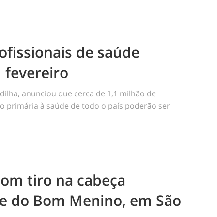
ofissionais de saúde
 fevereiro
dilha, anunciou que cerca de 1,1 milhão de
o primária à saúde de todo o país poderão ser
m tiro na cabeça
e do Bom Menino, em São