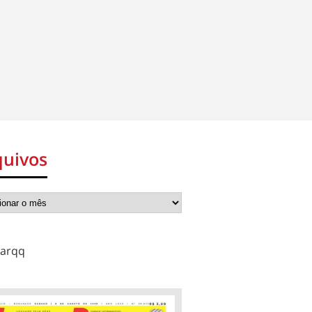
quivos
arqq