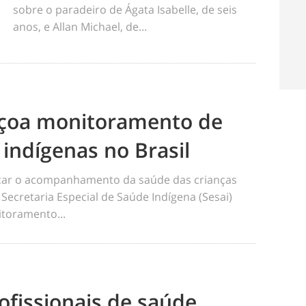
sobre o paradeiro de Ágata Isabelle, de seis
anos, e Allan Michael, de...
eiçoa monitoramento de
 indígenas no Brasil
ficar o acompanhamento da saúde das crianças
 Secretaria Especial de Saúde Indígena (Sesai)
toramento...
ofissionais de saúde