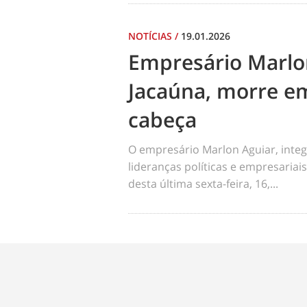
NOTÍCIAS
/
19.01.2026
Empresário Marlo
Jacaúna, morre em
cabeça
O empresário Marlon Aguiar, integ
lideranças políticas e empresariai
desta última sexta-feira, 16,...