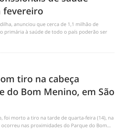
 fevereiro
dilha, anunciou que cerca de 1,1 milhão de
o primária à saúde de todo o país poderão ser
m tiro na cabeça
e do Bom Menino, em São
foi morto a tiro na tarde de quarta-feira (14), na
me ocorreu nas proximidades do Parque do Bom...