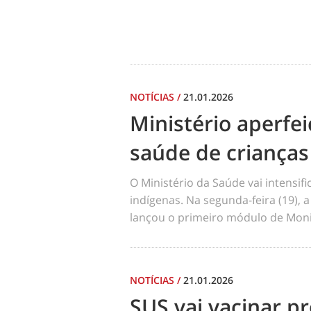
NOTÍCIAS
/
21.01.2026
Ministério aperf
saúde de crianças
O Ministério da Saúde vai intensi
indígenas. Na segunda-feira (19), a
lançou o primeiro módulo de Moni
NOTÍCIAS
/
21.01.2026
SUS vai vacinar pr