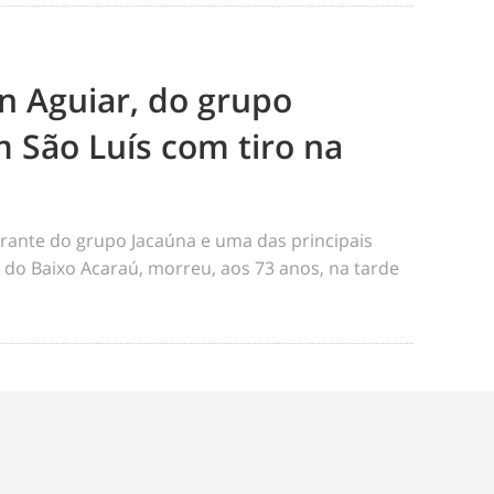
n Aguiar, do grupo
 São Luís com tiro na
rante do grupo Jacaúna e uma das principais
s do Baixo Acaraú, morreu, aos 73 anos, na tarde