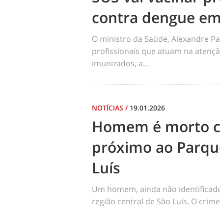
contra dengue em
O ministro da Saúde, Alexandre Pa
profissionais que atuam na atençã
imunizados, a...
NOTÍCIAS
/
19.01.2026
Homem é morto co
próximo ao Parqu
Luís
Um homem, ainda não identificado, 
região central de São Luís. O cri