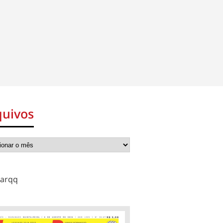
quivos
arqq