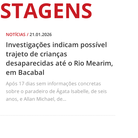
STAGENS
NOTÍCIAS
/
21.01.2026
Investigações indicam possível
trajeto de crianças
desaparecidas até o Rio Mearim,
em Bacabal
Após 17 dias sem informações concretas
sobre o paradeiro de Ágata Isabelle, de seis
anos, e Allan Michael, de...