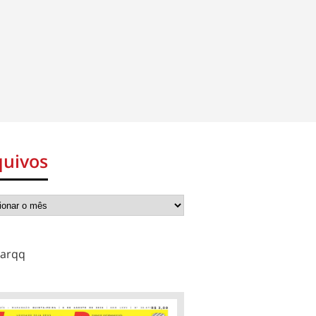
quivos
arqq