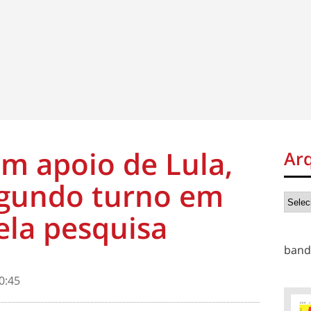
om apoio de Lula,
Ar
egundo turno em
vela pesquisa
band
0:45