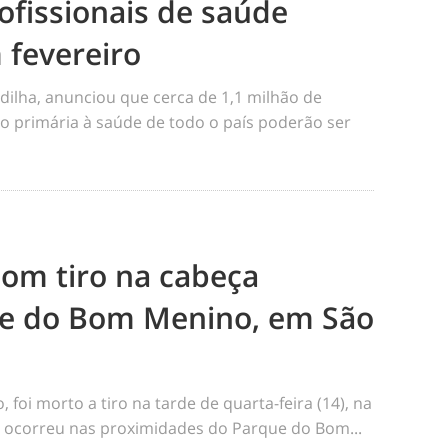
ofissionais de saúde
 fevereiro
dilha, anunciou que cerca de 1,1 milhão de
o primária à saúde de todo o país poderão ser
m tiro na cabeça
e do Bom Menino, em São
foi morto a tiro na tarde de quarta-feira (14), na
me ocorreu nas proximidades do Parque do Bom...