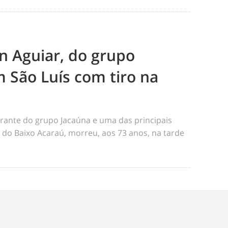
n Aguiar, do grupo
 São Luís com tiro na
rante do grupo Jacaúna e uma das principais
s do Baixo Acaraú, morreu, aos 73 anos, na tarde