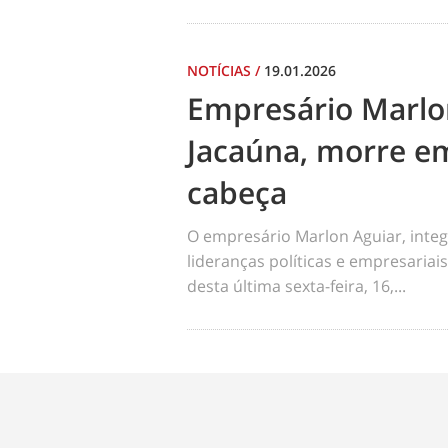
NOTÍCIAS
/
19.01.2026
Empresário Marlo
Jacaúna, morre em
cabeça
O empresário Marlon Aguiar, integ
lideranças políticas e empresariai
desta última sexta-feira, 16,...