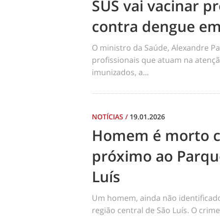
SUS vai vacinar pr
contra dengue em
O ministro da Saúde, Alexandre Pa
profissionais que atuam na atençã
imunizados, a...
NOTÍCIAS
/
19.01.2026
Homem é morto co
próximo ao Parqu
Luís
Um homem, ainda não identificado, 
região central de São Luís. O cri