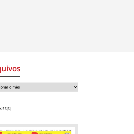
quivos
arqq