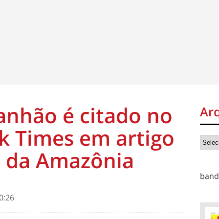
anhão é citado no
Ar
k Times em artigo
s da Amazônia
band
0:26