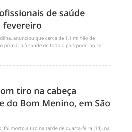
ofissionais de saúde
 fevereiro
dilha, anunciou que cerca de 1,1 milhão de
o primária à saúde de todo o país poderão ser
m tiro na cabeça
e do Bom Menino, em São
foi morto a tiro na tarde de quarta-feira (14), na