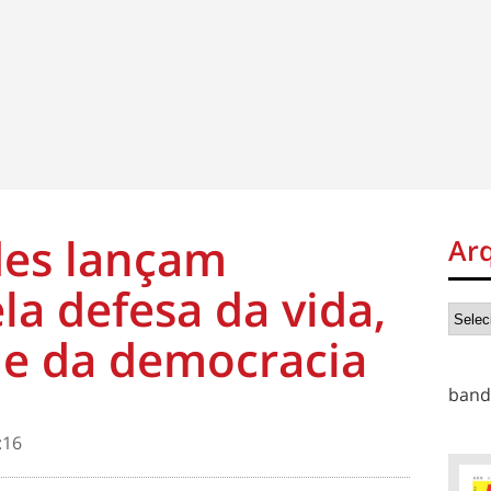
des lançam
Ar
la defesa da vida,
 e da democracia
band
:16