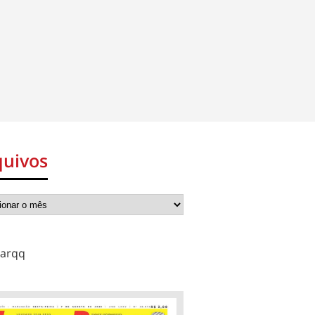
quivos
arqq