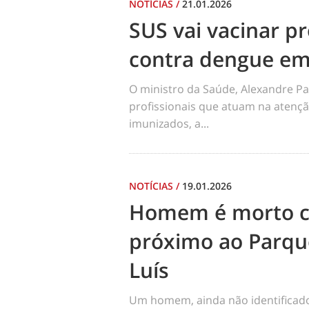
NOTÍCIAS
/
21.01.2026
SUS vai vacinar pr
contra dengue em
O ministro da Saúde, Alexandre Pa
profissionais que atuam na atençã
imunizados, a...
NOTÍCIAS
/
19.01.2026
Homem é morto co
próximo ao Parqu
Luís
Um homem, ainda não identificado, 