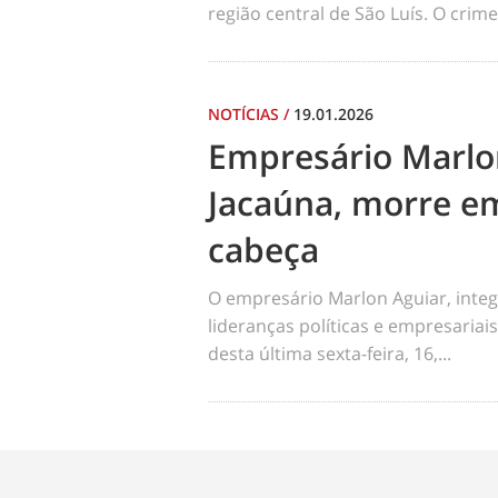
região central de São Luís. O cri
NOTÍCIAS
/
19.01.2026
Empresário Marlo
Jacaúna, morre em
cabeça
O empresário Marlon Aguiar, integ
lideranças políticas e empresariai
desta última sexta-feira, 16,...