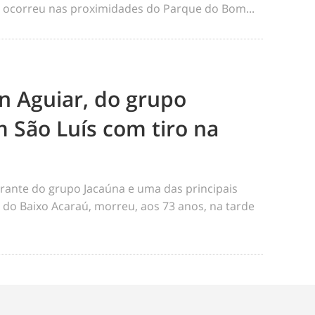
me ocorreu nas proximidades do Parque do Bom...
n Aguiar, do grupo
 São Luís com tiro na
rante do grupo Jacaúna e uma das principais
s do Baixo Acaraú, morreu, aos 73 anos, na tarde