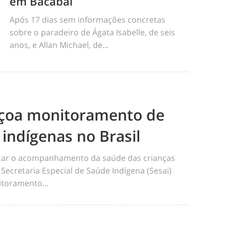
em Bacabal
Após 17 dias sem informações concretas
sobre o paradeiro de Ágata Isabelle, de seis
anos, e Allan Michael, de...
eiçoa monitoramento de
 indígenas no Brasil
ficar o acompanhamento da saúde das crianças
 Secretaria Especial de Saúde Indígena (Sesai)
toramento...