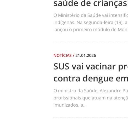
saúde de crianças
O Ministério da Saúde vai intensi
indígenas. Na segunda-feira (19), a
lançou o primeiro módulo de Moni
NOTÍCIAS
/
21.01.2026
SUS vai vacinar pr
contra dengue em
O ministro da Saúde, Alexandre Pa
profissionais que atuam na atençã
imunizados, a...