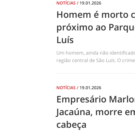
NOTÍCIAS
/
19.01.2026
Homem é morto co
próximo ao Parqu
Luís
Um homem, ainda não identificado, 
região central de São Luís. O cri
NOTÍCIAS
/
19.01.2026
Empresário Marlo
Jacaúna, morre em
cabeça