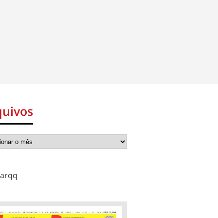
quivos
arqq