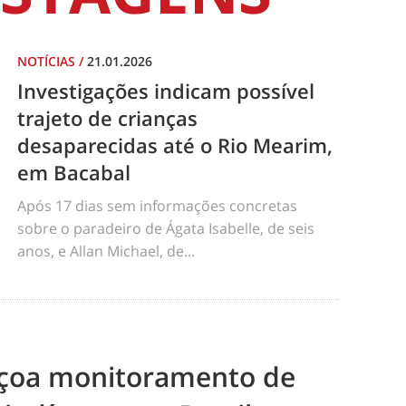
NOTÍCIAS
/
21.01.2026
Investigações indicam possível
trajeto de crianças
desaparecidas até o Rio Mearim,
em Bacabal
Após 17 dias sem informações concretas
sobre o paradeiro de Ágata Isabelle, de seis
anos, e Allan Michael, de...
eiçoa monitoramento de