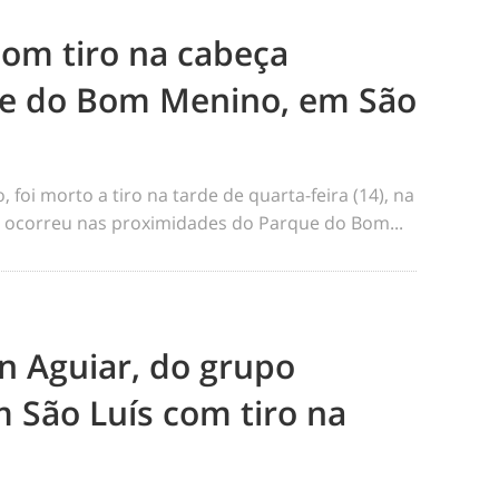
m tiro na cabeça
e do Bom Menino, em São
foi morto a tiro na tarde de quarta-feira (14), na
me ocorreu nas proximidades do Parque do Bom...
n Aguiar, do grupo
 São Luís com tiro na