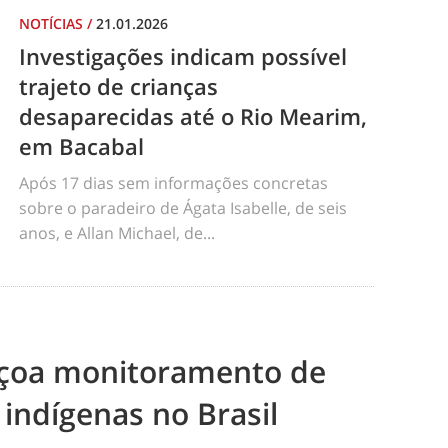
NOTÍCIAS
/
21.01.2026
Investigações indicam possível
trajeto de crianças
desaparecidas até o Rio Mearim,
em Bacabal
Após 17 dias sem informações concretas
sobre o paradeiro de Ágata Isabelle, de seis
anos, e Allan Michael, de...
eiçoa monitoramento de
 indígenas no Brasil