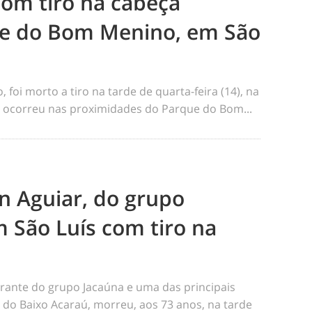
m tiro na cabeça
e do Bom Menino, em São
foi morto a tiro na tarde de quarta-feira (14), na
me ocorreu nas proximidades do Parque do Bom...
n Aguiar, do grupo
 São Luís com tiro na
rante do grupo Jacaúna e uma das principais
s do Baixo Acaraú, morreu, aos 73 anos, na tarde