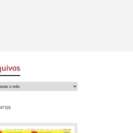
quivos
arqq