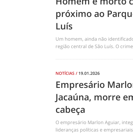
Homem é morto co
próximo ao Parqu
Luís
Um homem, ainda não identificado, 
região central de São Luís. O cri
NOTÍCIAS
/
19.01.2026
Empresário Marlo
Jacaúna, morre em
cabeça
O empresário Marlon Aguiar, integ
lideranças políticas e empresariai