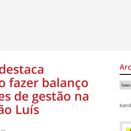
destaca
Ar
o fazer balanço
es de gestão na
ão Luís
band