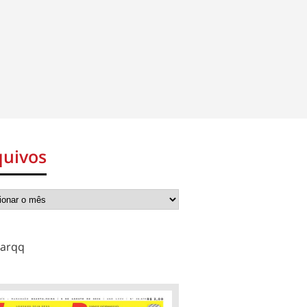
quivos
arqq