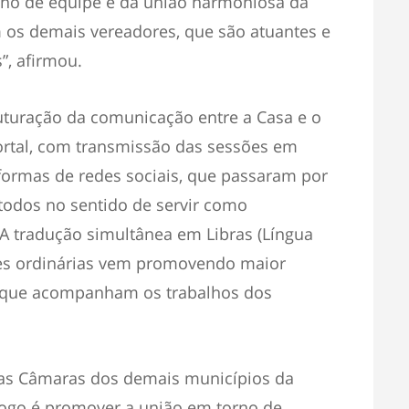
lho de equipe e da união harmoniosa da
 os demais vereadores, que são atuantes e
, afirmou.
ruturação da comunicação entre a Casa e o
ortal, com transmissão das sessões em
aformas de redes sociais, que passaram por
todos no sentido de servir como
 A tradução simultânea em Libras (Língua
sões ordinárias vem promovendo maior
, que acompanham os trabalhos dos
 as Câmaras dos demais municípios da
álogo é promover a união em torno de