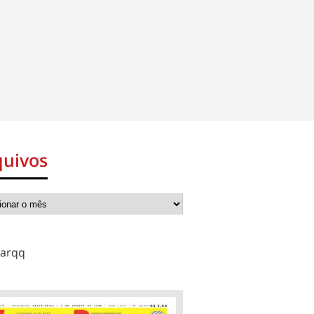
quivos
arqq