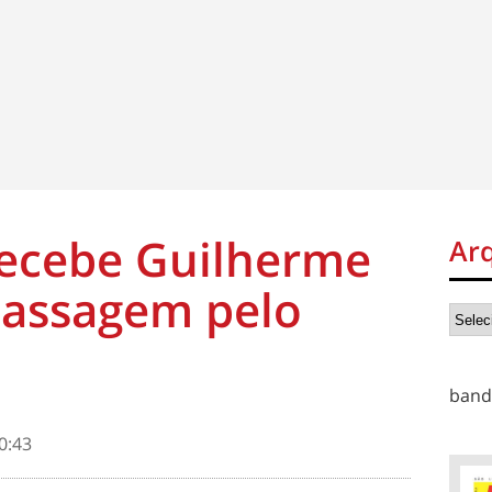
recebe Guilherme
Ar
passagem pelo
band
0:43