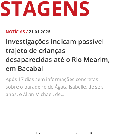
STAGENS
NOTÍCIAS
/
21.01.2026
Investigações indicam possível
trajeto de crianças
desaparecidas até o Rio Mearim,
em Bacabal
Após 17 dias sem informações concretas
sobre o paradeiro de Ágata Isabelle, de seis
anos, e Allan Michael, de...