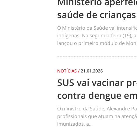
Ministério aperf
saúde de crianças
O Ministério da Saúde vai intensi
indígenas. Na segunda-feira (19), a
lançou o primeiro módulo de Moni
NOTÍCIAS
/
21.01.2026
SUS vai vacinar pr
contra dengue em
O ministro da Saúde, Alexandre Pa
profissionais que atuam na atençã
imunizados, a...