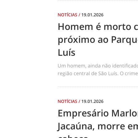
NOTÍCIAS
/
19.01.2026
Homem é morto co
próximo ao Parqu
Luís
Um homem, ainda não identificado, 
região central de São Luís. O cri
NOTÍCIAS
/
19.01.2026
Empresário Marlo
Jacaúna, morre em