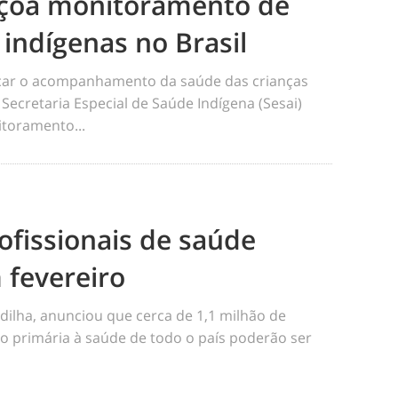
eiçoa monitoramento de
 indígenas no Brasil
ficar o acompanhamento da saúde das crianças
 Secretaria Especial de Saúde Indígena (Sesai)
toramento...
ofissionais de saúde
 fevereiro
dilha, anunciou que cerca de 1,1 milhão de
o primária à saúde de todo o país poderão ser