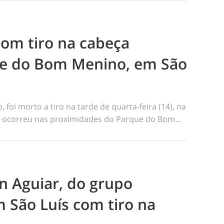
m tiro na cabeça
e do Bom Menino, em São
foi morto a tiro na tarde de quarta-feira (14), na
me ocorreu nas proximidades do Parque do Bom...
n Aguiar, do grupo
 São Luís com tiro na