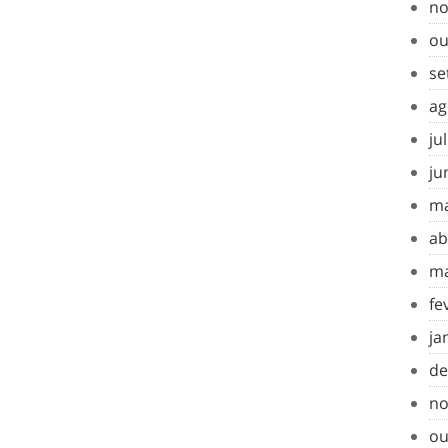
no
ou
se
ag
ju
ju
ma
ab
ma
fe
ja
de
no
ou