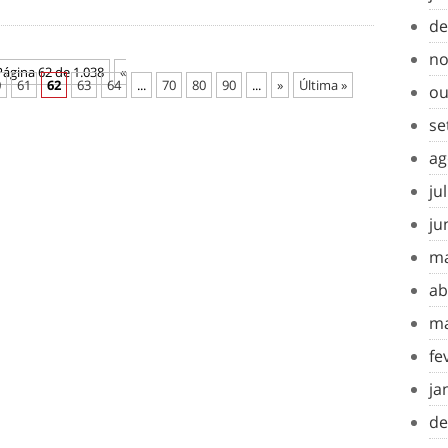
de
no
Página 62 de 1.038
«
0
61
62
63
64
...
70
80
90
...
»
Última »
ou
se
ag
ju
ju
ma
ab
ma
fe
ja
de