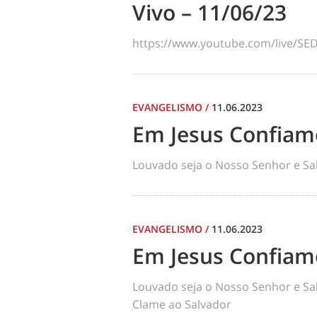
Vivo – 11/06/23
https://www.youtube.com/live/S
EVANGELISMO
/
11.06.2023
Em Jesus Confiam
Louvado seja o Nosso Senhor e Sal
EVANGELISMO
/
11.06.2023
Em Jesus Confiam
Louvado seja o Nosso Senhor e Salv
Clame ao Salvador