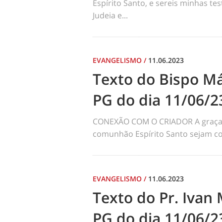
Espírito Santo, e sereis minhas 
Judeia e...
EVANGELISMO
/
11.06.2023
Texto do Bispo Má
PG do dia 11/06/2
CONEXÃO COM O CRIADOR A graça d
comunhão Espírito Santo sejam com
EVANGELISMO
/
11.06.2023
Texto do Pr. Ivan
PG do dia 11/06/2