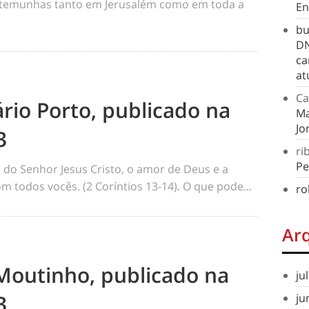
testemunhas tanto em Jerusalém como em toda a
En
bu
DN
ca
at
Ca
rio Porto, publicado na
Ma
Jo
3
ri
Pe
o Senhor Jesus Cristo, o amor de Deus e a
 todos vocês. (2 Coríntios 13-14). O que pode...
ro
Ar
 Moutinho, publicado na
ju
3
ju