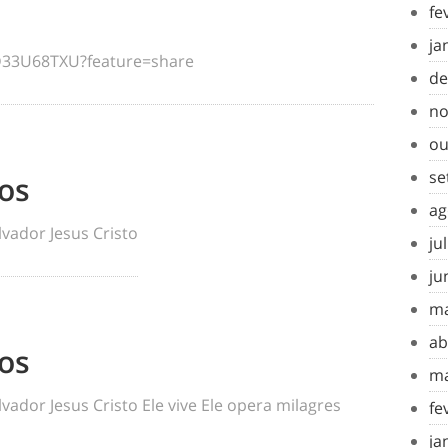
fe
ja
ED33U68TXU?feature=share
de
no
ou
se
os
ag
vador Jesus Cristo
ju
ju
ma
ab
os
ma
ador Jesus Cristo Ele vive Ele opera milagres
fe
ja