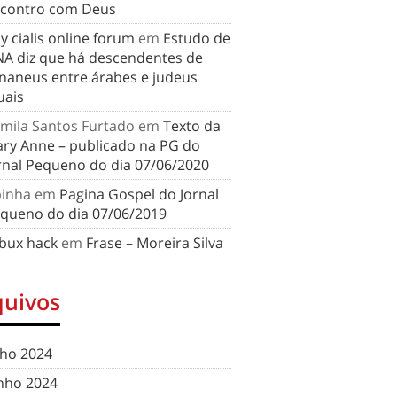
contro com Deus
y cialis online forum
em
Estudo de
A diz que há descendentes de
naneus entre árabes e judeus
uais
mila Santos Furtado
em
Texto da
ry Anne – publicado na PG do
rnal Pequeno do dia 07/06/2020
binha
em
Pagina Gospel do Jornal
queno do dia 07/06/2019
bux hack
em
Frase – Moreira Silva
quivos
lho 2024
nho 2024