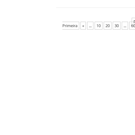
Primeira
«
...
10
20
30
...
6