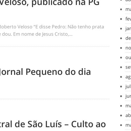
Veloso, publicado na PG
ma
fe
berto Veloso “E disse Pedro: Não tenho prata
ja
 dou. Em nome de Jesus Cristo,...
de
no
ou
se
Jornal Pequeno do dia
ag
ju
ju
ma
ab
tral de São Luís – Culto ao
ma