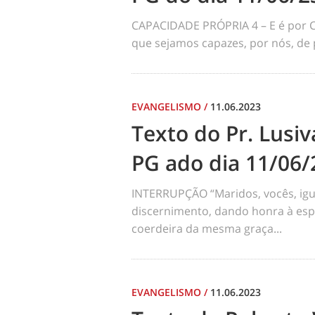
CAPACIDADE PRÓPRIA 4 – E é por C
que sejamos capazes, por nós, de 
EVANGELISMO
/
11.06.2023
Texto do Pr. Lusiv
PG ado dia 11/06/
INTERRUPÇÃO “Maridos, vocês, ig
discernimento, dando honra à espos
coerdeira da mesma graça...
EVANGELISMO
/
11.06.2023