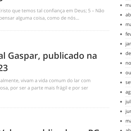
ma
risto que temos tal confiança em Deus; 5 – Não
ab
pensar alguma coisa, como de nós...
ma
fe
ja
al Gaspar, publicado na
de
no
23
ou
ualmente, vivam a vida comum do lar com
se
a, por ser a parte mais frágil e por ser
ag
ju
ju
ma
ab