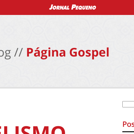
og //
Página Gospel
Pos
ELISMO