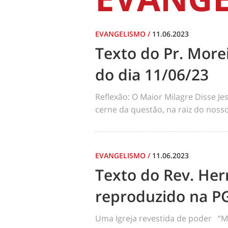
EVANGELISMO
/
11.06.2023
Texto do Pr. Morei
do dia 11/06/23
Reflexão: O Maior Milagre Disse Je
cerne da questão, na raiz do noss
EVANGELISMO
/
11.06.2023
Texto do Rev. Her
reproduzido na PG
Uma Igreja revestida de poder “M