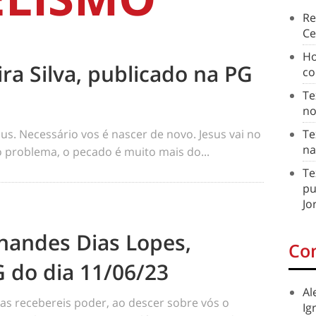
Re
Ce
Ho
ra Silva, publicado na PG
co
Te
no
sus. Necessário vos é nascer de novo. Jesus vai no
Te
na
o problema, o pecado é muito mais do...
Te
pu
Jo
nandes Dias Lopes,
Co
 do dia 11/06/23
Al
as recebereis poder, ao descer sobre vós o
Ig