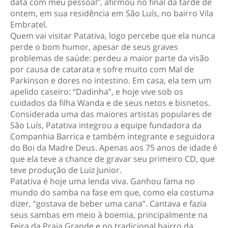
data com meu pessoal”, afirmou no final da tarde de
ontem, em sua residência em São Luís, no bairro Vila
Embratel.
Quem vai visitar Patativa, logo percebe que ela nunca
perde o bom humor, apesar de seus graves
problemas de saúde: perdeu a maior parte da visão
por causa de catarata e sofre muito com Mal de
Parkinson e dores no intestino. Em casa, ela tem um
apelido caseiro: “Dadinha”, e hoje vive sob os
cuidados da filha Wanda e de seus netos e bisnetos.
Considerada uma das maiores artistas populares de
São Luís, Patativa integrou a equipe fundadora da
Companhia Barrica e também integrante e seguidora
do Boi da Madre Deus. Apenas aos 75 anos de idade é
que ela teve a chance de gravar seu primeiro CD, que
teve produção de Luiz Junior.
Patativa é hoje uma lenda viva. Ganhou fama no
mundo do samba na fase em que, como ela costuma
dizer, “gostava de beber uma cana”. Cantava e fazia
seus sambas em meio à boemia, principalmente na
Feira da Praia Grande e no tradicional bairro da