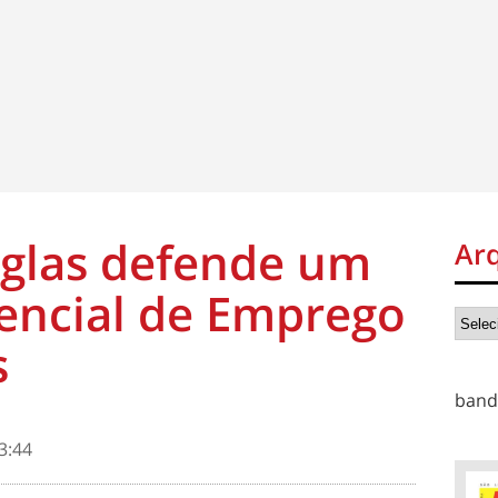
uglas defende um
Ar
encial de Emprego
s
band
3:44