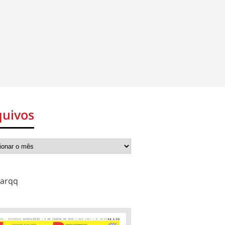
quivos
arqq