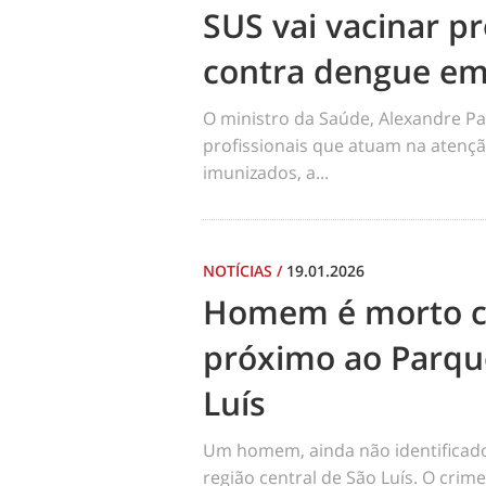
SUS vai vacinar pr
contra dengue em
O ministro da Saúde, Alexandre Pa
profissionais que atuam na atençã
imunizados, a...
NOTÍCIAS
/
19.01.2026
Homem é morto co
próximo ao Parqu
Luís
Um homem, ainda não identificado, 
região central de São Luís. O cri