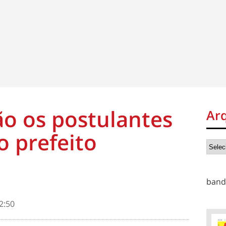
o os postulantes
Ar
o prefeito
band
2:50