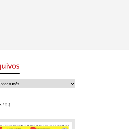
quivos
arqq