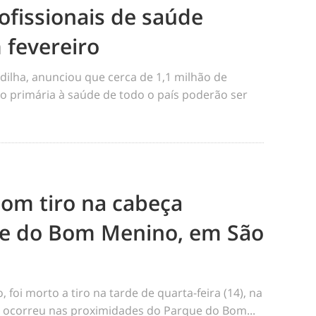
ofissionais de saúde
 fevereiro
dilha, anunciou que cerca de 1,1 milhão de
o primária à saúde de todo o país poderão ser
m tiro na cabeça
e do Bom Menino, em São
foi morto a tiro na tarde de quarta-feira (14), na
me ocorreu nas proximidades do Parque do Bom...