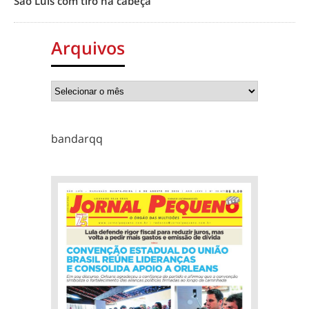
São Luís com tiro na cabeça
Arquivos
bandarqq