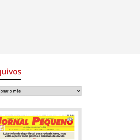
quivos