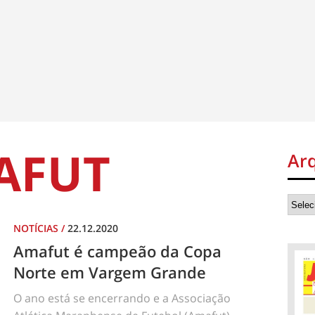
AFUT
Ar
NOTÍCIAS
/
22.12.2020
Amafut é campeão da Copa
Norte em Vargem Grande
O ano está se encerrando e a Associação