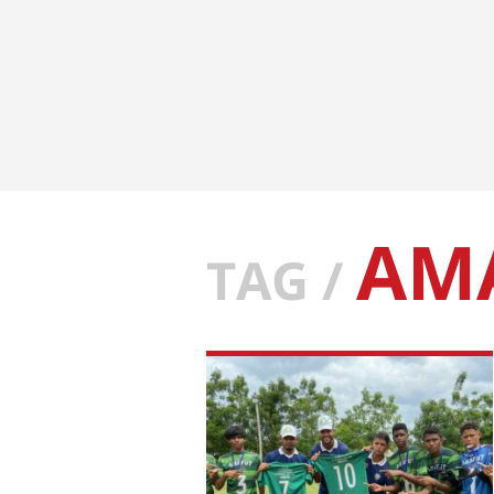
AM
TAG /