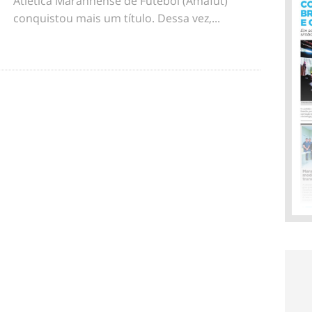
Atlética Maranhense de Futebol (Amafut)
conquistou mais um título. Dessa vez,...