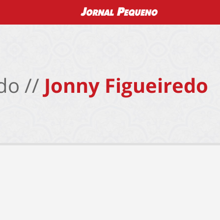
do //
Jonny Figueiredo