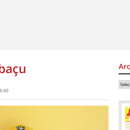
abaçu
Ar
8:49