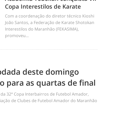
Copa Interestilos de Karate
Com a coordenação do diretor técnico Kioshi
João Santos, a Federação de Karate Shotokan
Interestilos do Maranhão (FEKASIMA),
promoveu...
odada deste domingo
ão para as quartas de final
da 32ª Copa Interbairros de Futebol Amador,
iação de Clubes de Futebol Amador do Maranhão