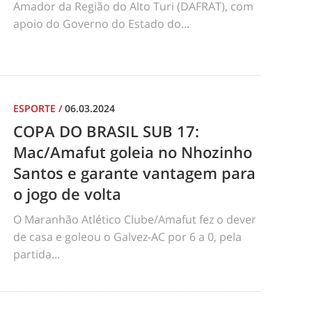
Amador da Região do Alto Turi (DAFRAT), com
apoio do Governo do Estado do...
ESPORTE
/
06.03.2024
COPA DO BRASIL SUB 17:
Mac/Amafut goleia no Nhozinho
Santos e garante vantagem para
o jogo de volta
O Maranhão Atlético Clube/Amafut fez o dever
de casa e goleou o Galvez-AC por 6 a 0, pela
partida...