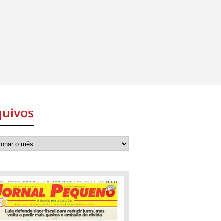
quivos