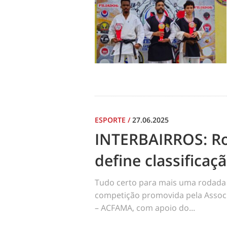
ESPORTE
/
27.06.2025
INTERBAIRROS: R
define classificaç
Tudo certo para mais uma rodada 
competição promovida pela Assoc
– ACFAMA, com apoio do...