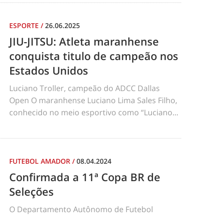
ESPORTE
/
26.06.2025
JIU-JITSU: Atleta maranhense
conquista titulo de campeão nos
Estados Unidos
Luciano Troller, campeão do ADCC Dallas
Open O maranhense Luciano Lima Sales Filho,
conhecido no meio esportivo como “Luciano...
FUTEBOL AMADOR
/
08.04.2024
Confirmada a 11ª Copa BR de
Seleções
O Departamento Autônomo de Futebol