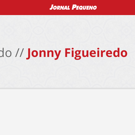
do //
Jonny Figueiredo