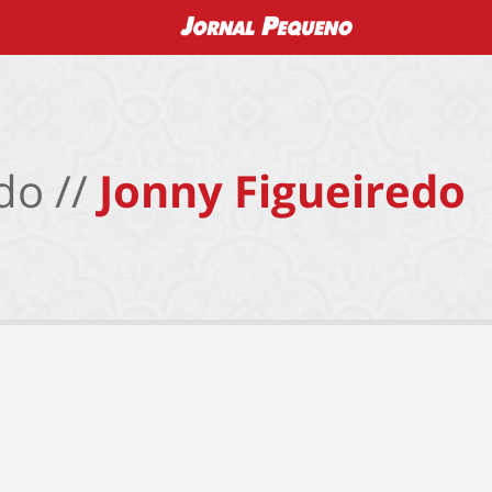
do //
Jonny Figueiredo