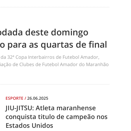
odada deste domingo
ão para as quartas de final
da 32ª Copa Interbairros de Futebol Amador,
iação de Clubes de Futebol Amador do Maranhão
ESPORTE
/
26.06.2025
JIU-JITSU: Atleta maranhense
conquista titulo de campeão nos
Estados Unidos