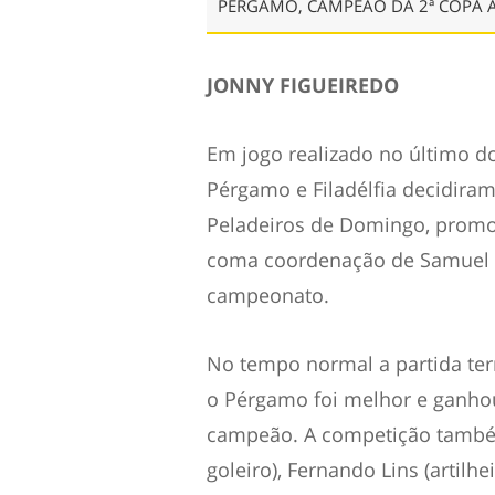
PÉRGAMO, CAMPEÃO DA 2ª COPA 
JONNY FIGUEIREDO
Em jogo realizado no último d
Pérgamo e Filadélfia decidira
Peladeiros de Domingo, promov
coma coordenação de Samuel M
campeonato.
No tempo normal a partida ter
o Pérgamo foi melhor e ganhou
campeão. A competição també
goleiro), Fernando Lins (artilhe