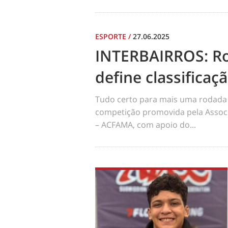
ESPORTE
/
27.06.2025
INTERBAIRROS: R
define classificaç
Tudo certo para mais uma rodada 
competição promovida pela Assoc
– ACFAMA, com apoio do...