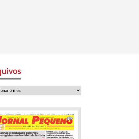
quivos