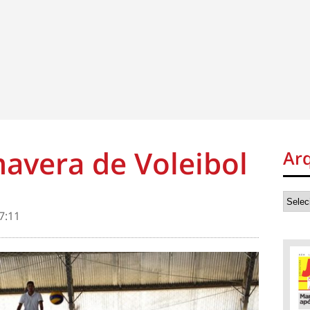
avera de Voleibol
Ar
7:11