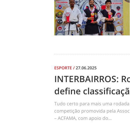
ESPORTE
/
27.06.2025
INTERBAIRROS: R
define classificaç
Tudo certo para mais uma rodada 
competição promovida pela Assoc
– ACFAMA, com apoio do...