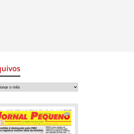
quivos