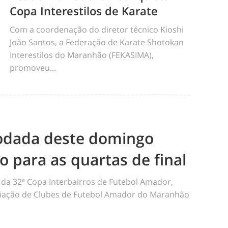
Copa Interestilos de Karate
Com a coordenação do diretor técnico Kioshi
João Santos, a Federação de Karate Shotokan
Interestilos do Maranhão (FEKASIMA),
promoveu...
odada deste domingo
ão para as quartas de final
da 32ª Copa Interbairros de Futebol Amador,
iação de Clubes de Futebol Amador do Maranhão