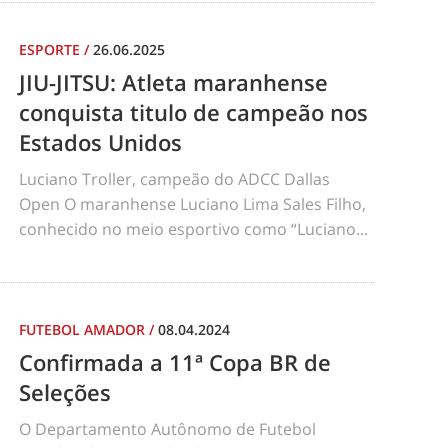
ESPORTE
/
26.06.2025
JIU-JITSU: Atleta maranhense
conquista titulo de campeão nos
Estados Unidos
Luciano Troller, campeão do ADCC Dallas
Open O maranhense Luciano Lima Sales Filho,
conhecido no meio esportivo como “Luciano...
FUTEBOL AMADOR
/
08.04.2024
Confirmada a 11ª Copa BR de
Seleções
O Departamento Autônomo de Futebol