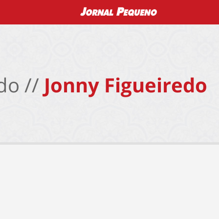
do //
Jonny Figueiredo