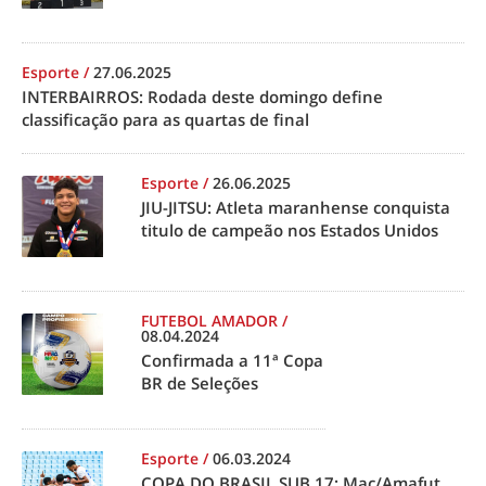
Esporte
/
27.06.2025
INTERBAIRROS: Rodada deste domingo define
classificação para as quartas de final
Esporte
/
26.06.2025
JIU-JITSU: Atleta maranhense conquista
titulo de campeão nos Estados Unidos
FUTEBOL AMADOR
/
08.04.2024
Confirmada a 11ª Copa
BR de Seleções
Esporte
/
06.03.2024
COPA DO BRASIL SUB 17: Mac/Amafut