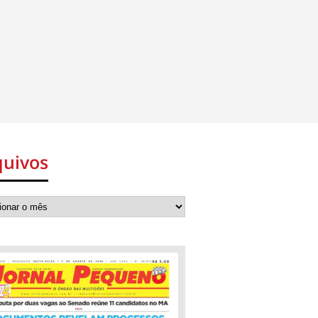
quivos