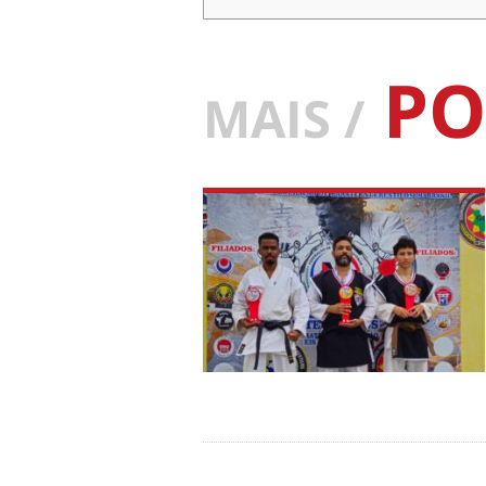
PO
MAIS /