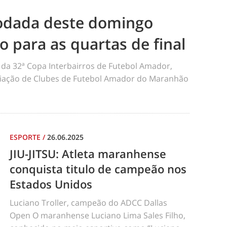
odada deste domingo
ão para as quartas de final
da 32ª Copa Interbairros de Futebol Amador,
iação de Clubes de Futebol Amador do Maranhão
ESPORTE
/
26.06.2025
JIU-JITSU: Atleta maranhense
conquista titulo de campeão nos
Estados Unidos
Luciano Troller, campeão do ADCC Dallas
Open O maranhense Luciano Lima Sales Filho,