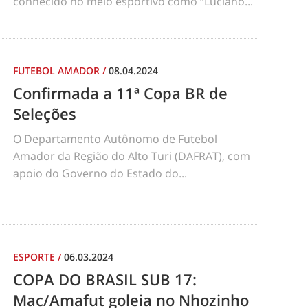
conhecido no meio esportivo como “Luciano...
FUTEBOL AMADOR
/
08.04.2024
Confirmada a 11ª Copa BR de
Seleções
O Departamento Autônomo de Futebol
Amador da Região do Alto Turi (DAFRAT), com
apoio do Governo do Estado do...
ESPORTE
/
06.03.2024
COPA DO BRASIL SUB 17:
Mac/Amafut goleia no Nhozinho