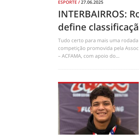
ESPORTE
/
27.06.2025
INTERBAIRROS: R
define classificaç
Tudo certo para mais uma rodada 
competição promovida pela Assoc
– ACFAMA, com apoio do...