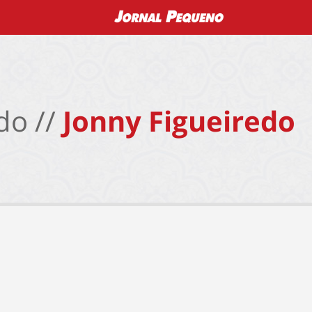
do //
Jonny Figueiredo