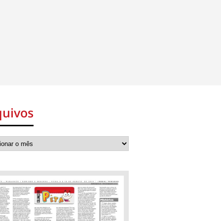
quivos