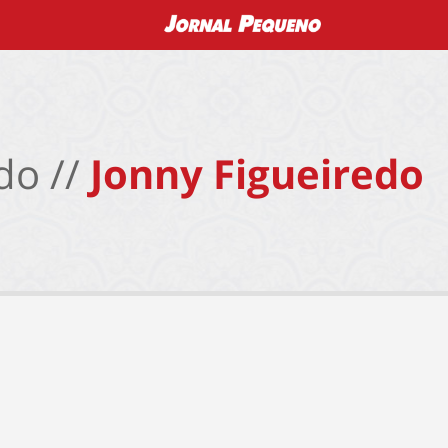
do //
Jonny Figueiredo