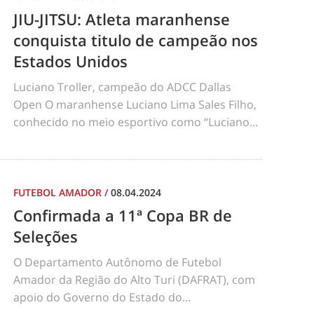
JIU-JITSU: Atleta maranhense
conquista titulo de campeão nos
Estados Unidos
Luciano Troller, campeão do ADCC Dallas
Open O maranhense Luciano Lima Sales Filho,
conhecido no meio esportivo como “Luciano...
FUTEBOL AMADOR
/
08.04.2024
Confirmada a 11ª Copa BR de
Seleções
O Departamento Autônomo de Futebol
Amador da Região do Alto Turi (DAFRAT), com
apoio do Governo do Estado do...