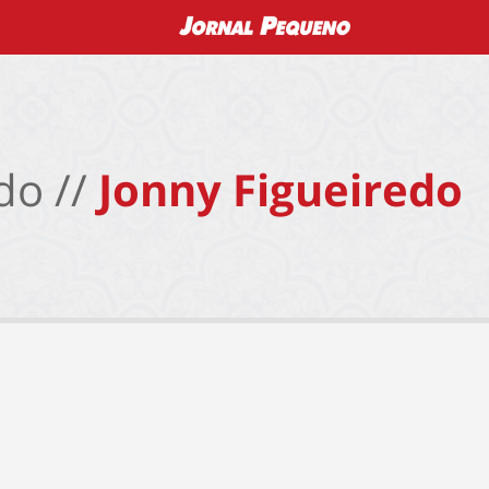
do //
Jonny Figueiredo