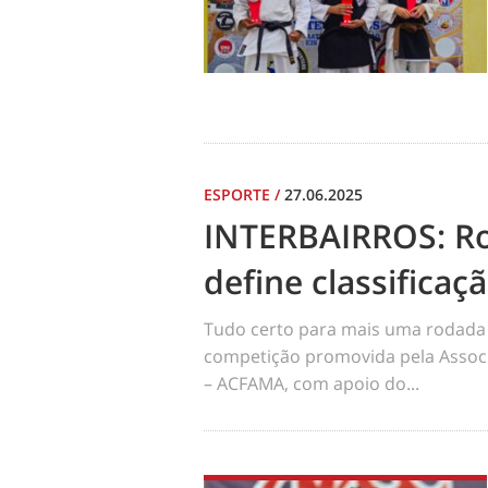
ESPORTE
/
27.06.2025
INTERBAIRROS: R
define classificaç
Tudo certo para mais uma rodada 
competição promovida pela Assoc
– ACFAMA, com apoio do...