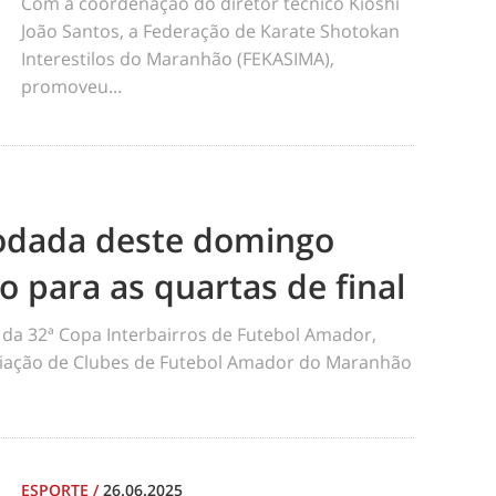
Com a coordenação do diretor técnico Kioshi
João Santos, a Federação de Karate Shotokan
Interestilos do Maranhão (FEKASIMA),
promoveu...
odada deste domingo
ão para as quartas de final
da 32ª Copa Interbairros de Futebol Amador,
iação de Clubes de Futebol Amador do Maranhão
ESPORTE
/
26.06.2025