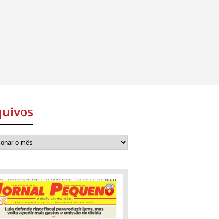
quivos