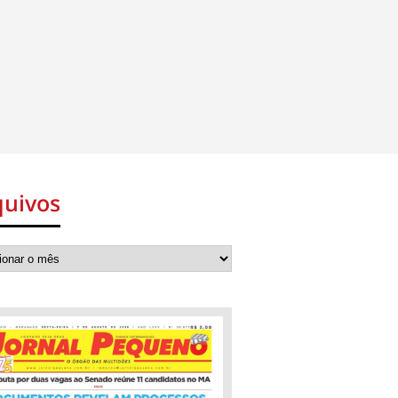
quivos