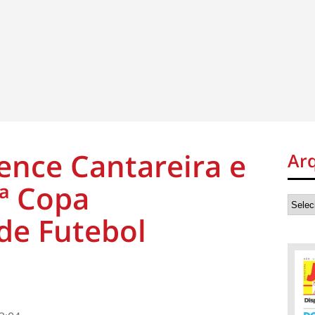
vence Cantareira e
Ar
ª Copa
 de Futebol