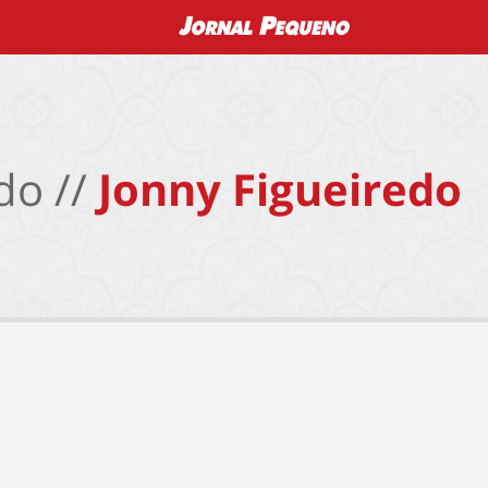
do //
Jonny Figueiredo