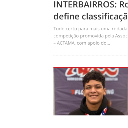
INTERBAIRROS: R
define classificaç
Tudo certo para mais uma rodada 
competição promovida pela Assoc
– ACFAMA, com apoio do...