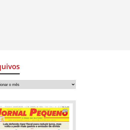
quivos