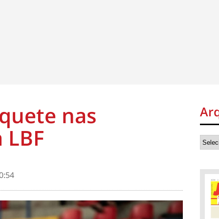
quete nas
Ar
a LBF
0:54