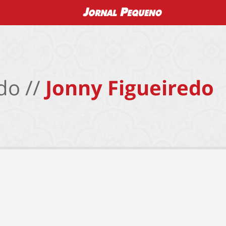
do //
Jonny Figueiredo