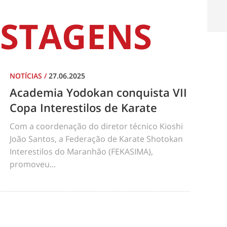
STAGENS
NOTÍCIAS
/
27.06.2025
Academia Yodokan conquista VII
Copa Interestilos de Karate
Com a coordenação do diretor técnico Kioshi
João Santos, a Federação de Karate Shotokan
Interestilos do Maranhão (FEKASIMA),
promoveu...