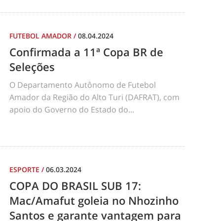
FUTEBOL AMADOR
/
08.04.2024
Confirmada a 11ª Copa BR de
Seleções
O Departamento Autônomo de Futebol
Amador da Região do Alto Turi (DAFRAT), com
apoio do Governo do Estado do...
ESPORTE
/
06.03.2024
COPA DO BRASIL SUB 17:
Mac/Amafut goleia no Nhozinho
Santos e garante vantagem para