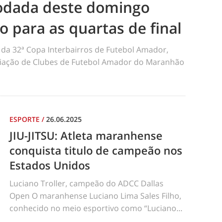
odada deste domingo
ão para as quartas de final
da 32ª Copa Interbairros de Futebol Amador,
iação de Clubes de Futebol Amador do Maranhão
ESPORTE
/
26.06.2025
JIU-JITSU: Atleta maranhense
conquista titulo de campeão nos
Estados Unidos
Luciano Troller, campeão do ADCC Dallas
Open O maranhense Luciano Lima Sales Filho,
conhecido no meio esportivo como “Luciano...