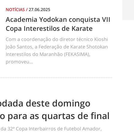
NOTÍCIAS
/
27.06.2025
Academia Yodokan conquista VII
Copa Interestilos de Karate
Com a coordenação do diretor técnico Kioshi
João Santos, a Federação de Karate Shotokan
Interestilos do Maranhão (FEKASIMA),
promoveu...
odada deste domingo
ão para as quartas de final
da 32ª Copa Interbairros de Futebol Amador,