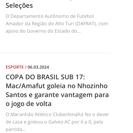
Seleções
O Departamento Autônomo de Futebol
Amador da Região do Alto Turi (DAFRAT), com
apoio do Governo do Estado do...
ESPORTE
/
06.03.2024
COPA DO BRASIL SUB 17:
Mac/Amafut goleia no Nhozinho
Santos e garante vantagem para
o jogo de volta
O Maranhão Atlético Clube/Amafut fez o dever
de casa e goleou o Galvez-AC por 6 a 0, pela
partida...