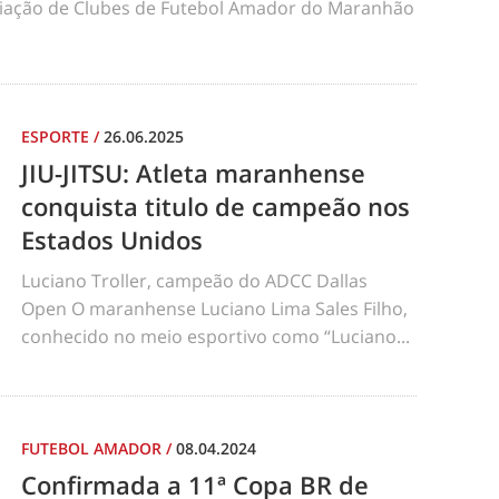
iação de Clubes de Futebol Amador do Maranhão
ESPORTE
/
26.06.2025
JIU-JITSU: Atleta maranhense
conquista titulo de campeão nos
Estados Unidos
Luciano Troller, campeão do ADCC Dallas
Open O maranhense Luciano Lima Sales Filho,
conhecido no meio esportivo como “Luciano...
FUTEBOL AMADOR
/
08.04.2024
Confirmada a 11ª Copa BR de