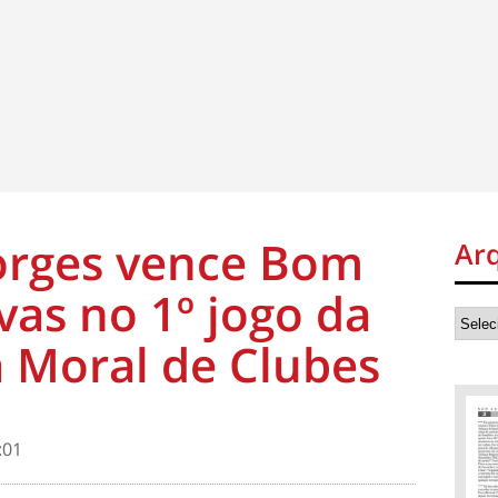
orges vence Bom
Ar
vas no 1º jogo da
a Moral de Clubes
:01