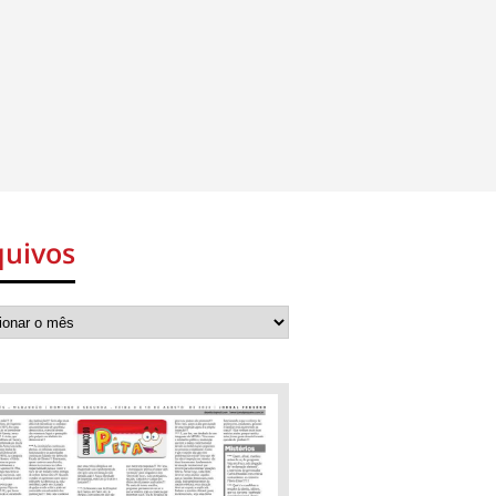
quivos