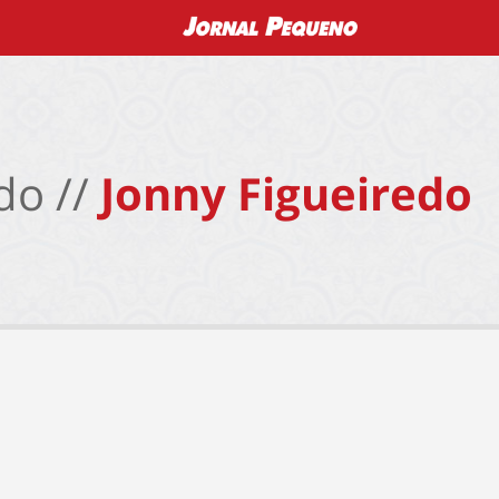
do //
Jonny Figueiredo