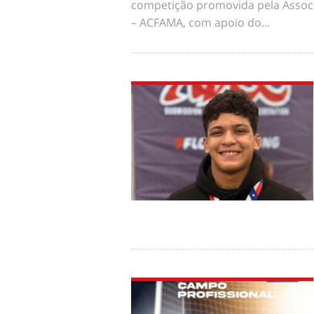
competição promovida pela Assoc
– ACFAMA, com apoio do...