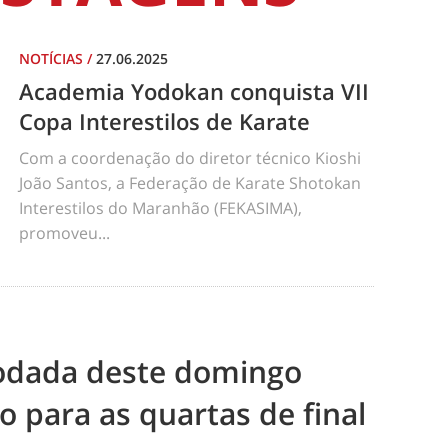
NOTÍCIAS
/
27.06.2025
Academia Yodokan conquista VII
Copa Interestilos de Karate
Com a coordenação do diretor técnico Kioshi
João Santos, a Federação de Karate Shotokan
Interestilos do Maranhão (FEKASIMA),
promoveu...
odada deste domingo
ão para as quartas de final