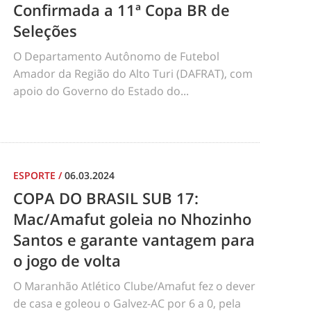
Confirmada a 11ª Copa BR de
Seleções
O Departamento Autônomo de Futebol
Amador da Região do Alto Turi (DAFRAT), com
apoio do Governo do Estado do...
ESPORTE
/
06.03.2024
COPA DO BRASIL SUB 17:
Mac/Amafut goleia no Nhozinho
Santos e garante vantagem para
o jogo de volta
O Maranhão Atlético Clube/Amafut fez o dever
de casa e goleou o Galvez-AC por 6 a 0, pela