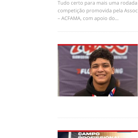
Tudo certo para mais uma rodada 
competição promovida pela Assoc
– ACFAMA, com apoio do...