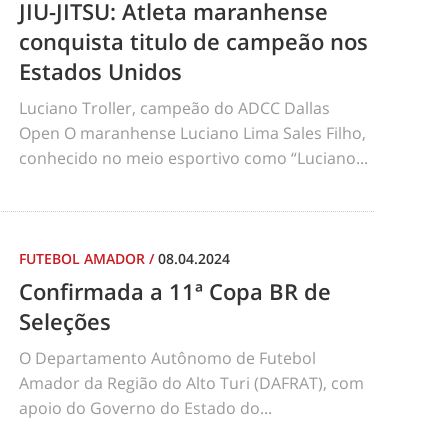
JIU-JITSU: Atleta maranhense
conquista titulo de campeão nos
Estados Unidos
Luciano Troller, campeão do ADCC Dallas
Open O maranhense Luciano Lima Sales Filho,
conhecido no meio esportivo como “Luciano...
FUTEBOL AMADOR
/
08.04.2024
Confirmada a 11ª Copa BR de
Seleções
O Departamento Autônomo de Futebol
Amador da Região do Alto Turi (DAFRAT), com
apoio do Governo do Estado do...