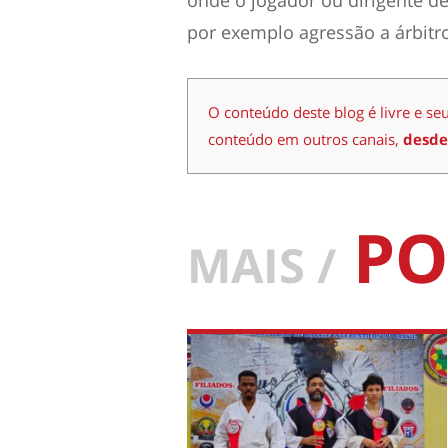
onde o jogador ou dirigente de
por exemplo agressão a árbitro
O conteúdo deste blog é livre e se
conteúdo em outros canais,
desde
PO
MAIS /