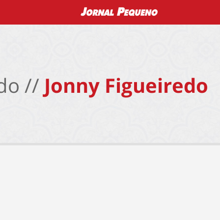
do //
Jonny Figueiredo