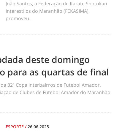
João Santos, a Federação de Karate Shotokan
Interestilos do Maranhão (FEKASIMA),
promoveu...
odada deste domingo
ão para as quartas de final
da 32ª Copa Interbairros de Futebol Amador,
iação de Clubes de Futebol Amador do Maranhão
ESPORTE
/
26.06.2025