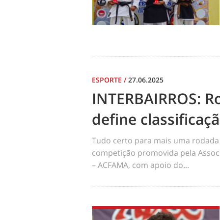
ESPORTE
/
27.06.2025
INTERBAIRROS: R
define classificaç
Tudo certo para mais uma rodada 
competição promovida pela Assoc
– ACFAMA, com apoio do...