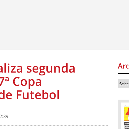
aliza segunda
Ar
7ª Copa
 de Futebol
2:39