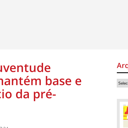
uventude
Ar
mantém base e
io da pré-