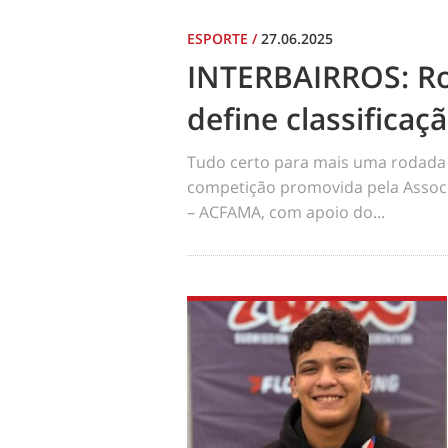
ESPORTE
/
27.06.2025
INTERBAIRROS: R
define classificaç
Tudo certo para mais uma rodada 
competição promovida pela Assoc
– ACFAMA, com apoio do...