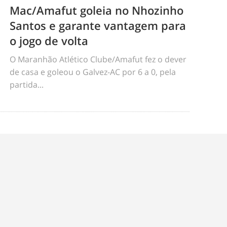
Mac/Amafut goleia no Nhozinho
Santos e garante vantagem para
o jogo de volta
O Maranhão Atlético Clube/Amafut fez o dever
de casa e goleou o Galvez-AC por 6 a 0, pela
partida...