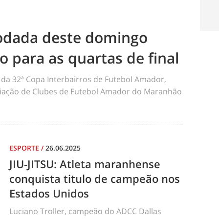
odada deste domingo
ão para as quartas de final
da 32ª Copa Interbairros de Futebol Amador,
iação de Clubes de Futebol Amador do Maranhão
ESPORTE
/
26.06.2025
JIU-JITSU: Atleta maranhense
conquista titulo de campeão nos
Estados Unidos
Luciano Troller, campeão do ADCC Dallas