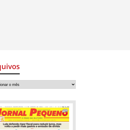
quivos