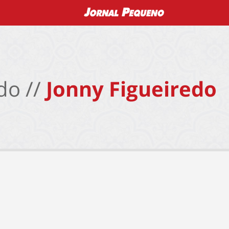
do //
Jonny Figueiredo