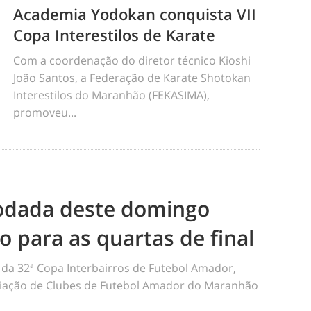
Academia Yodokan conquista VII
Copa Interestilos de Karate
Com a coordenação do diretor técnico Kioshi
João Santos, a Federação de Karate Shotokan
Interestilos do Maranhão (FEKASIMA),
promoveu...
odada deste domingo
ão para as quartas de final
da 32ª Copa Interbairros de Futebol Amador,
iação de Clubes de Futebol Amador do Maranhão