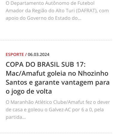
O Departamento Autônomo de Futebol
Amador da Região do Alto Turi (DAFRAT), com
apoio do Governo do Estado do...
ESPORTE
/
06.03.2024
COPA DO BRASIL SUB 17:
Mac/Amafut goleia no Nhozinho
Santos e garante vantagem para
o jogo de volta
O Maranhão Atlético Clube/Amafut fez o dever
de casa e goleou o Galvez-AC por 6 a 0, pela
partida...