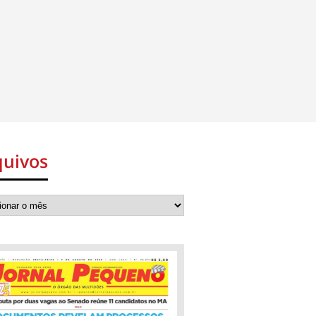
quivos