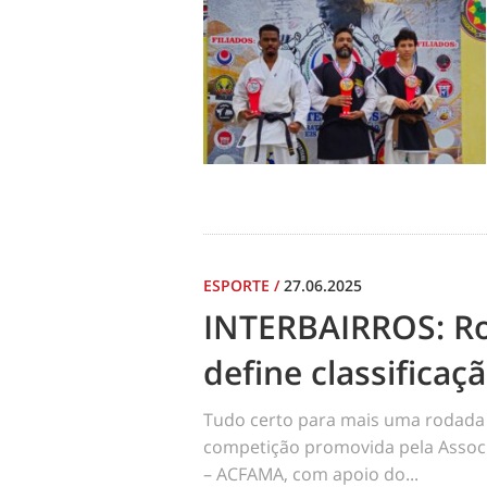
ESPORTE
/
27.06.2025
INTERBAIRROS: R
define classificaç
Tudo certo para mais uma rodada 
competição promovida pela Assoc
– ACFAMA, com apoio do...