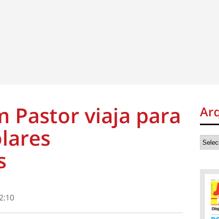
m Pastor viaja para
Ar
olares
s
2:10