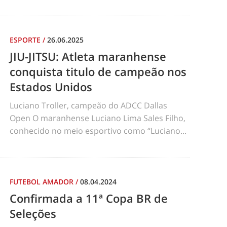
ESPORTE
/
26.06.2025
JIU-JITSU: Atleta maranhense
conquista titulo de campeão nos
Estados Unidos
Luciano Troller, campeão do ADCC Dallas
Open O maranhense Luciano Lima Sales Filho,
conhecido no meio esportivo como “Luciano...
FUTEBOL AMADOR
/
08.04.2024
Confirmada a 11ª Copa BR de
Seleções