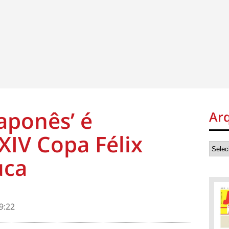
Japonês’ é
Ar
IV Copa Félix
uca
9:22