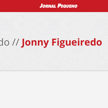
do //
Jonny Figueiredo